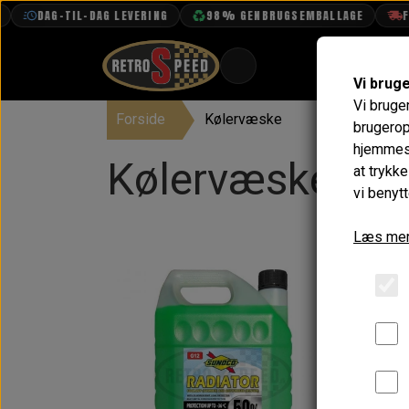
DAG-TIL-DAG LEVERING
98% GENBRUGSEMBALLAGE
FR
Vi brug
Vi bruge
Forside
Kølervæske
BOOK TID
brugerop
hjemmesi
PROJEKTER
Kølervæske
at trykk
TEKNISK DATA
vi benytt
OM OS
Læs mer
OLIETECH
VANDPOLERING