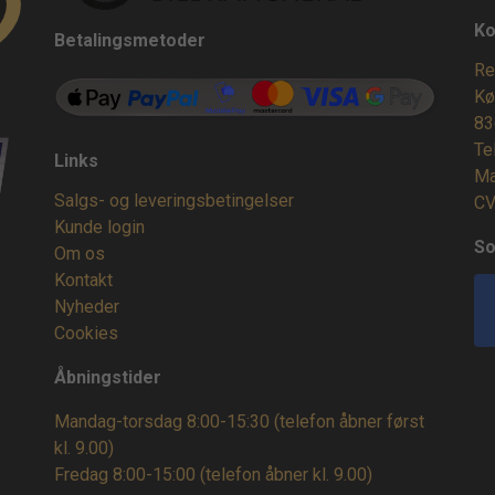
Ko
Betalingsmetoder
Re
Kø
83
Te
Links
Ma
Salgs- og leveringsbetingelser
CV
Kunde login
So
Om os
Kontakt
Nyheder
Cookies
Åbningstider
Mandag-torsdag 8:00-15:30 (telefon åbner først
kl. 9.00)
Fredag 8:00-15:00
(telefon åbner kl. 9.00)