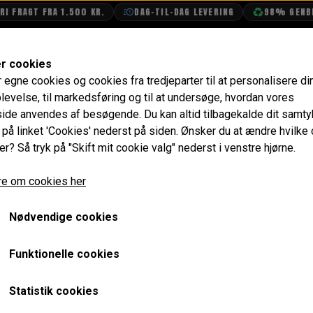
I FRAGT FRA 1.500 KR.
DAG-TIL-DAG LEVERING
98% GENBRU
SHOP
OLIETECH
VANDPOLERING
er cookies
r egne cookies og cookies fra tredjeparter til at personalisere di
levelse, til markedsføring og til at undersøge, hvordan vores
de anvendes af besøgende. Du kan altid tilbagekalde dit samt
e på linket 'Cookies' nederst på siden.
Ønsker du at ændre hvilke
er? Så tryk på "Skift mit cookie valg" nederst i venstre hjørne.
e om cookies her
Nødvendige cookies
Funktionelle cookies
Statistik cookies