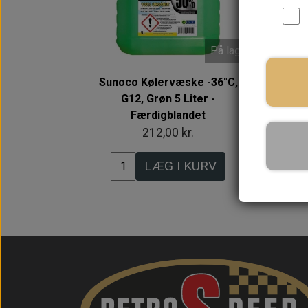
På lager
Sunoco Kølervæske -36°C,
G12, Grøn 5 Liter -
Færdigblandet
212,00 kr.
LÆG I KURV