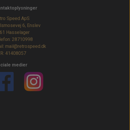
ntaktoplysninger
tro Speed ApS
lsmosevej 6, Enslev
61 Hasselager
lefon: 28710998
il: mail@retrospeed.dk
R: 41408057
ciale medier