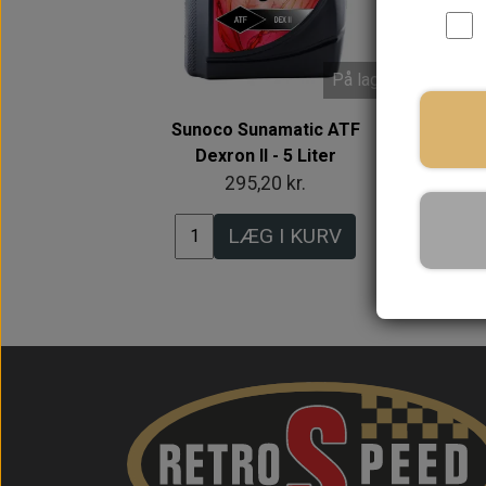
På lager
Sunoco Sunamatic ATF
Dexron II - 5 Liter
295,20 kr.
LÆG I KURV