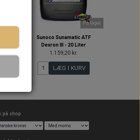
 lager
På lager
F
Sunoco Sunamatic ATF
Dexron III - 20 Liter
1.159,20 kr.
LÆG I KURV
s på shop