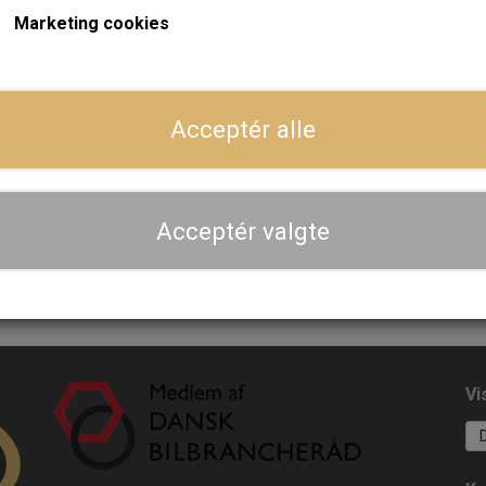
Marketing cookies
På lager
På
Acceptér alle
Sunoco Sunamatic ATF
Sunoco Sunamatic AT
Dexron II - 20 Liter
Dexron III - 5 Liter
1.079,20 kr.
295,20 kr.
Acceptér valgte
LÆG I KURV
LÆG I KURV
Vi