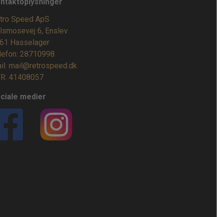
ntaktoplysninger
tro Speed ApS
lsmosevej 6, Enslev
61 Hasselager
lefon: 28710998
il: mail@retrospeed.dk
R: 41408057
ciale medier