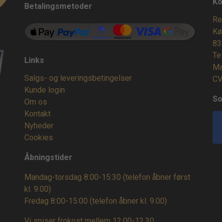
Ko
Betalingsmetoder
Re
Kø
83
Te
Links
Ma
Salgs- og leveringsbetingelser
CV
Kunde login
So
Om os
Kontakt
Nyheder
Cookies
Åbningstider
Mandag-torsdag 8:00-15:30 (telefon åbner først
kl. 9.00)
Fredag 8:00-15:00
(telefon åbner kl. 9.00)
Vi spiser frokost mellem 12.00-12.30.