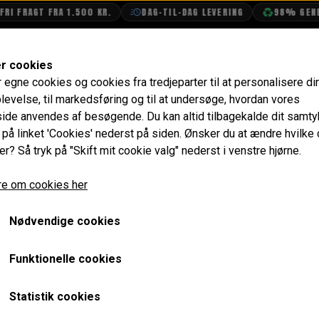
RI FRAGT FRA 1.500 KR.
DAG-TIL-DAG LEVERING
98% GENBR
SHOP
OLIETECH
VANDPOLERING
er cookies
r egne cookies og cookies fra tredjeparter til at personalisere di
earkasse Olie
levelse, til markedsføring og til at undersøge, hvordan vores
de anvendes af besøgende. Du kan altid tilbagekalde dit samt
sse Olie
e på linket 'Cookies' nederst på siden.
Ønsker du at ændre hvilke
er? Så tryk på "Skift mit cookie valg" nederst i venstre hjørne.
e om cookies her
Nødvendige cookies
Funktionelle cookies
Statistik cookies