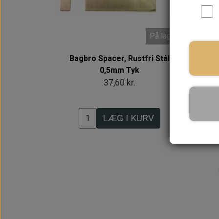
På lager
Bagbro Spacer, Rustfri Stål
0,5mm Tyk
I
37,60 kr.
LÆG I KURV
Intet billede