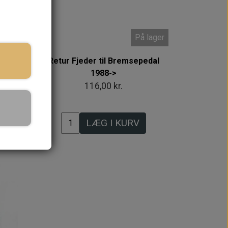
 lager
På lager
ml -
Retur Fjeder til Bremsepedal
1988->
116,00 kr.
LÆG I KURV
Intet billede