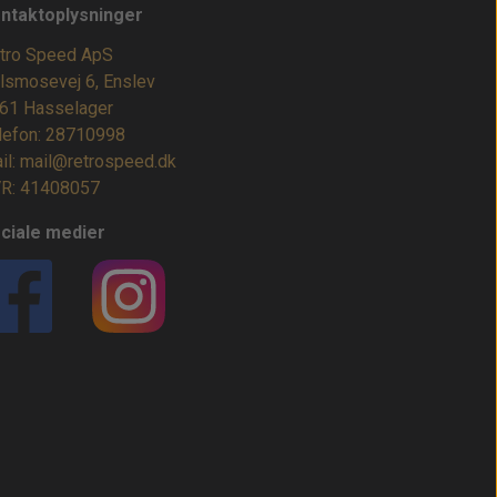
ntaktoplysninger
tro Speed ApS
lsmosevej 6, Enslev
61 Hasselager
lefon: 28710998
il: mail@retrospeed.dk
R: 41408057
ciale medier