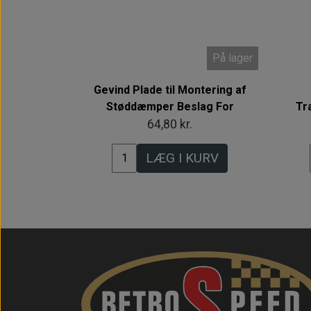
På lager
Gevind Plade til Montering af
Støddæmper Beslag For
Tr
64,80 kr.
LÆG I KURV