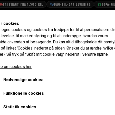
RI FRAGT FRA 1.500 KR.
DAG-TIL-DAG LEVERING
98% GENB
SHOP
OLIETECH
VANDPOLERING
er cookies
r egne cookies og cookies fra tredjeparter til at personalisere di
Tilbehør
levelse, til markedsføring og til at undersøge, hvordan vores
de anvendes af besøgende. Du kan altid tilbagekalde dit samt
e på linket 'Cookies' nederst på siden.
Ønsker du at ændre hvilke
er? Så tryk på "Skift mit cookie valg" nederst i venstre hjørne.
e om cookies her
Nødvendige cookies
Funktionelle cookies
Statistik cookies