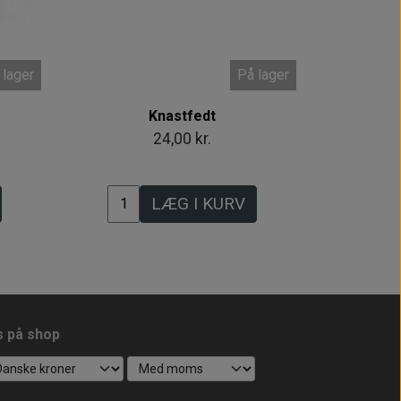
 lager
På lager
Knastfedt
24,00 kr.
LÆG I KURV
s på shop