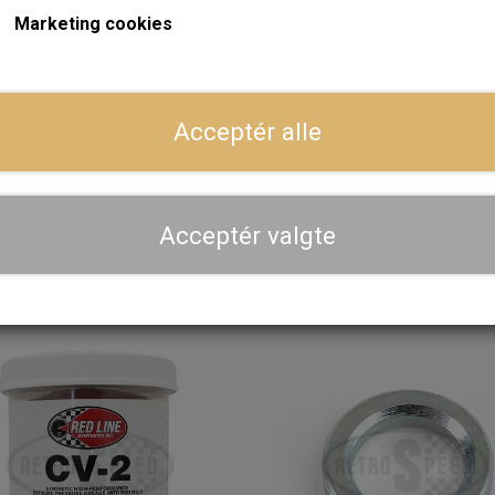
Marketing cookies
På lager
På
Acceptér alle
Værktøj, Afmontering
Hulrumsbeskyttelse 500 
ndvendig Trækaksel Led
Transparent
(Pot Joint)
100,00 kr.
374,40 kr.
Acceptér valgte
LÆG I KURV
LÆG I KURV