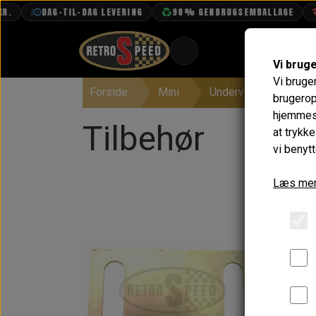
DAG-TIL-DAG LEVERING
98% GENBRUGSEMBALLAGE
F
Vi brug
Vi bruge
Forside
Mini
Undervogn & Styrtøj
BOOK TID
brugerop
hjemmesi
PROJEKTER
Tilbehør
at trykk
TEKNISK DATA
vi benytt
OM OS
Læs mer
OLIETECH
VANDPOLERING