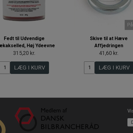
På
Fedt til Udvendige
Skive til at Hæve
ækakselled, Høj Ydeevne
Affjedringen
315,20 kr.
41,60 kr.
LÆG I KURV
LÆG I KURV
Vi