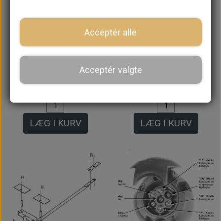
Acceptér alle
Anhænger Træk med
Anhænger Træk med
Typeplade til
Typeplade til
Acceptér valgte
Saloon/Clubman
Varevogn/Pick up
3.000,00 kr.
3.196,00 kr.
LÆG I KURV
LÆG I KURV