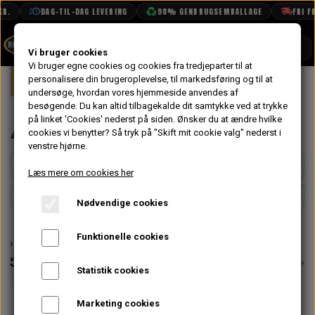
R.
DAG-TIL-DAG LEVERING
98% GENBRUGSEMBALLAGE
FRI FR
SHOP
Vi bruger cookies
Vi bruger egne cookies og cookies fra tredjeparter til at
Forside
personalisere din brugeroplevelse, til markedsføring og til at
Mini
Eksteriør
Anhænger Træk
BOOK TID
undersøge, hvordan vores hjemmeside anvendes af
besøgende. Du kan altid tilbagekalde dit samtykke ved at trykke
PROJEKTER
Anhænger Træk
på linket 'Cookies' nederst på siden.
Ønsker du at ændre hvilke
TEKNISK DATA
cookies vi benytter? Så tryk på "Skift mit cookie valg" nederst i
venstre hjørne.
OM OS
Læs mere om cookies her
OLIETECH
Nødvendige cookies
VANDPOLERING
Funktionelle cookies
Statistik cookies
Marketing cookies