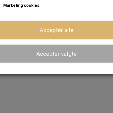
Marketing cookies
Acceptér alle
ohama A539 165 / 60 12"
Yokohama A008 165 / 70
Dæk
Dæk
640,00 kr.
916,80 kr.
Acceptér valgte
LÆG I KURV
LÆG I KURV