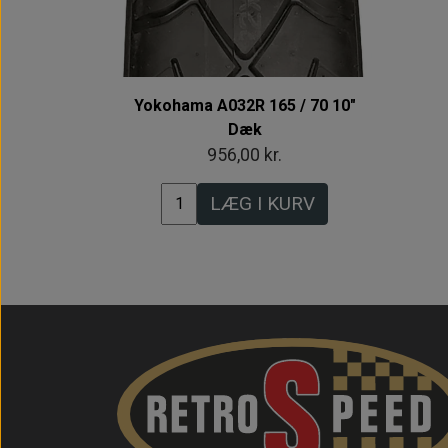
Yokohama A032R 165 / 70 10"
Dæk
956,00 kr.
LÆG I KURV