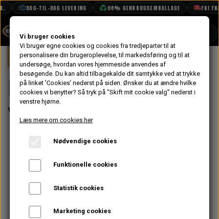
.
DAG-TIL-DAG LEVERING
98% GENBRUGSEMBALLAGE
FRI FRA
SHOP
Vi bruger cookies
Vi bruger egne cookies og cookies fra tredjeparter til at
Forside
personalisere din brugeroplevelse, til markedsføring og til at
Mini
Kølersystem, Varme, Vand & Olie
BOOK TID
undersøge, hvordan vores hjemmeside anvendes af
besøgende. Du kan altid tilbagekalde dit samtykke ved at trykke
PROJEKTER
Kølersystem,
på linket 'Cookies' nederst på siden.
Ønsker du at ændre hvilke
TEKNISK DATA
cookies vi benytter? Så tryk på "Skift mit cookie valg" nederst i
venstre hjørne.
Varme, Vand & Olie
OM OS
Læs mere om cookies her
OLIETECH
Nødvendige cookies
VANDPOLERING
Funktionelle cookies
Statistik cookies
Marketing cookies