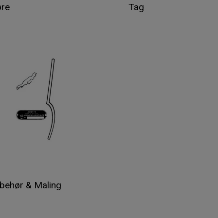
re
Tag
lbehør & Maling