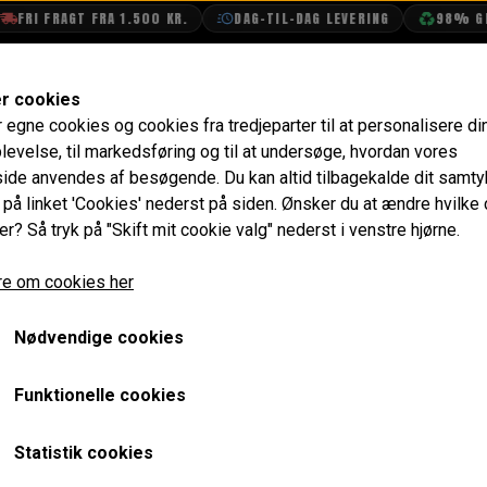
RI FRAGT FRA 1.500 KR.
DAG-TIL-DAG LEVERING
98% GENB
SHOP
OLIETECH
VANDPOLERING
er cookies
r egne cookies og cookies fra tredjeparter til at personalisere di
levelse, til markedsføring og til at undersøge, hvordan vores
de anvendes af besøgende. Du kan altid tilbagekalde dit samt
e på linket 'Cookies' nederst på siden.
Ønsker du at ændre hvilke
er? Så tryk på "Skift mit cookie valg" nederst i venstre hjørne.
e om cookies her
Nødvendige cookies
Funktionelle cookies
Statistik cookies