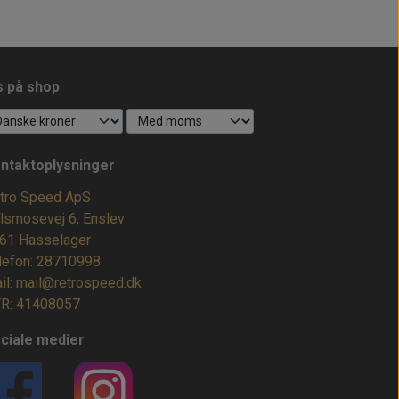
s på shop
ntaktoplysninger
tro Speed ApS
lsmosevej 6, Enslev
61 Hasselager
lefon: 28710998
il: mail@retrospeed.dk
R: 41408057
ciale medier