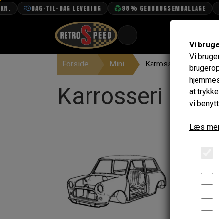
DAG-TIL-DAG LEVERING
98% GENBRUGSEMBALLAGE
F
Vi brug
Vi bruge
Forside
Mini
Karrosseri
BOOK TID
brugerop
hjemmesi
PROJEKTER
Karrosseri
at trykk
TEKNISK DATA
vi benytt
OM OS
Læs mer
OLIETECH
VANDPOLERING