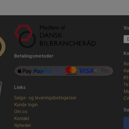
Vi
Ko
Betalingsmetoder
Re
Kø
83
Te
Links
Ma
Salgs- og leveringsbetingelser
CV
Kunde login
So
Om os
Kontakt
Nyheder