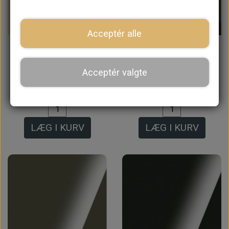
På lager
På lager
Acceptér alle
Maling Old English
Motor Maling BMC
White, Aerosol,
Lysegrøn, Original
Acceptér valgte
Spray, 400 ml
Mini, Pensel, 500 ml
249,60 kr.
380,00 kr.
LÆG I KURV
LÆG I KURV