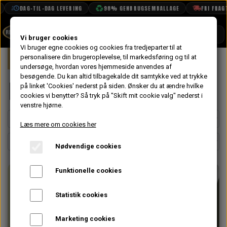
DAG-TIL-DAG LEVERING
98% GENBRUGSEMBALLAGE
FRI FRAGT F
SHOP
Vi bruger cookies
Vi bruger egne cookies og cookies fra tredjeparter til at
Forside
personalisere din brugeroplevelse, til markedsføring og til at
Mini
Motor
Maling
BOOK TID
undersøge, hvordan vores hjemmeside anvendes af
besøgende. Du kan altid tilbagekalde dit samtykke ved at trykke
PROJEKTER
Maling
på linket 'Cookies' nederst på siden.
Ønsker du at ændre hvilke
TEKNISK DATA
cookies vi benytter? Så tryk på "Skift mit cookie valg" nederst i
venstre hjørne.
OM OS
Læs mere om cookies her
OLIETECH
Nødvendige cookies
VANDPOLERING
Funktionelle cookies
Statistik cookies
Marketing cookies