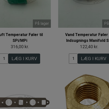
På lager
På
uft Temperatur Føler til
Vand Temperatur Føler
SPi/MPi
Indsugnings Manifold S
316,00 kr.
122,40 kr.
LÆG I KURV
LÆG I KURV