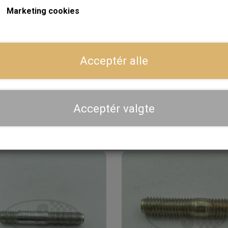
Marketing cookies
På lager
På
Acceptér alle
IFOLD TWIN INLET HS4/6
AIR DUCTING INLET
MANIFOLD (about 5.5"for
1.016,80 kr.
& 2" FOR HIF6)
31,20 kr.
Acceptér valgte
LÆG I KURV
LÆG I KURV