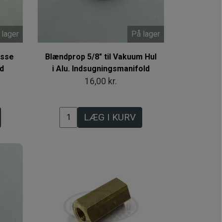
 lager
På lager
asse
Blændprop 5/8" til Vakuum Hul
ld
i Alu. Indsugningsmanifold
16,00 kr.
LÆG I KURV