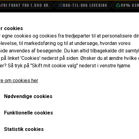
RAGT FRA 1.500 KR.
DAG-TIL-DAG LEVERING
98% GENBRUGS
SHOP
OLIETECH
VANDPOLERING
er cookies
r egne cookies og cookies fra tredjeparter til at personalisere di
stofsystem
Manifold
levelse, til markedsføring og til at undersøge, hvordan vores
de anvendes af besøgende. Du kan altid tilbagekalde dit samt
e på linket 'Cookies' nederst på siden.
Ønsker du at ændre hvilke
er? Så tryk på "Skift mit cookie valg" nederst i venstre hjørne.
Side 1 / 2
Forrige side
Næste side
e om cookies her
Nødvendige cookies
Funktionelle cookies
Intet billede
Intet billede
Statistik cookies