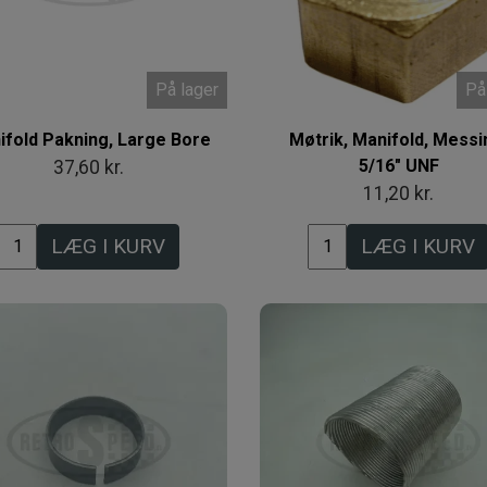
På lager
På
ifold Pakning, Large Bore
Møtrik, Manifold, Messi
5/16" UNF
37,60 kr.
11,20 kr.
LÆG I KURV
LÆG I KURV