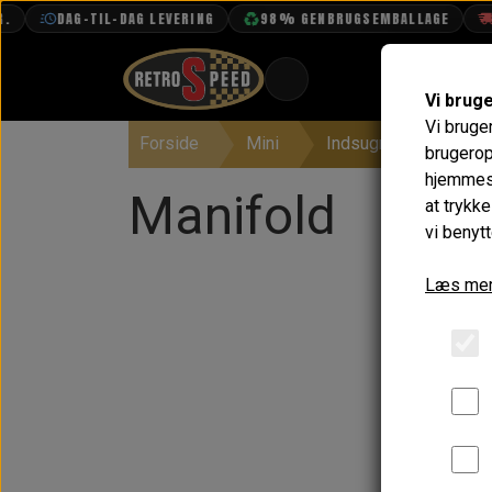
DAG-TIL-DAG LEVERING
98% GENBRUGSEMBALLAGE
FRI F
Vi brug
Vi bruge
Forside
Mini
Indsugning & Brænd
BOOK TID
brugerop
hjemmesi
PROJEKTER
Manifold
at trykk
TEKNISK DATA
vi benytt
OM OS
Læs mer
OLIETECH
VANDPOLERING
Intet billede