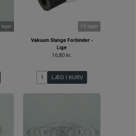
 lager
På lager
Vakuum Slange Forbinder -
Lige
16,80 kr.
LÆG I KURV