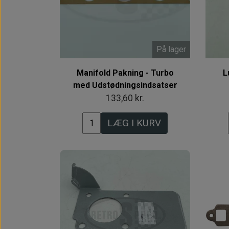
På lager
Manifold Pakning - Turbo
L
med Udstødningsindsatser
133,60 kr.
LÆG I KURV