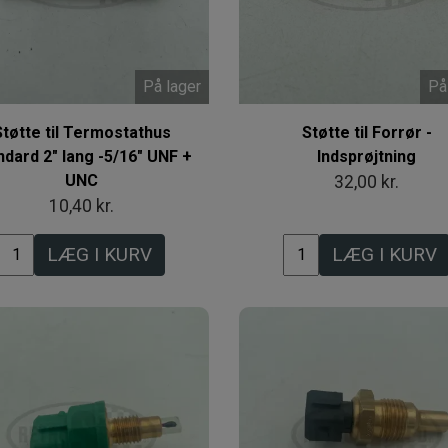
På lager
På
Støtte til Termostathus
Støtte til Forrør -
ndard 2" lang -5/16" UNF +
Indsprøjtning
UNC
32,00 kr.
10,40 kr.
LÆG I KURV
LÆG I KURV