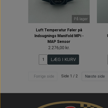
På lager
Luft Temperatur Føler på
Indsugnings Manifold MPi -
MAP Sensor
2.276,00 kr.
LÆG I KURV
Side 1 / 2
Forrige side
Næste side