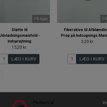
På lager
På
Støtte til
Fiberskive til Afblændi
Udstødningsmanifold -
Prop på Indsugnings Mani
Indsprøjtning
3,20 kr.
15,20 kr.
LÆG I KURV
LÆG I KURV
Vi