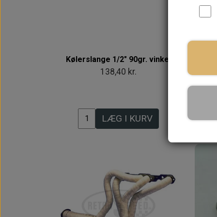
Kølerslange 1/2" 90gr. vinkel
MAN
138,40 kr.
LÆG I KURV