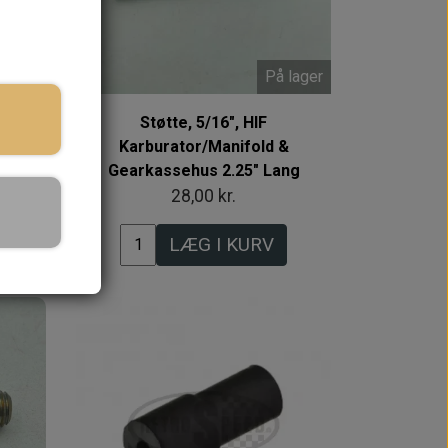
 lager
På lager
Støtte, 5/16", HIF
 HS4
Karburator/Manifold &
Gearkassehus 2.25" Lang
28,00 kr.
LÆG I KURV