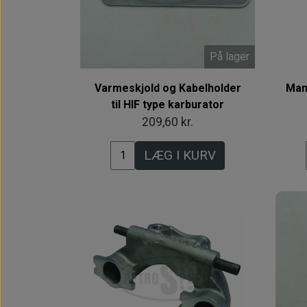
På lager
Varmeskjold og Kabelholder
Man
til HIF type karburator
209,60 kr.
LÆG I KURV