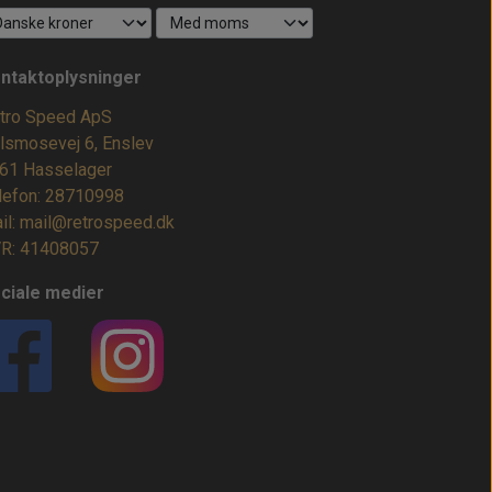
ntaktoplysninger
tro Speed ApS
lsmosevej 6, Enslev
61 Hasselager
lefon: 28710998
il: mail@retrospeed.dk
R: 41408057
ciale medier