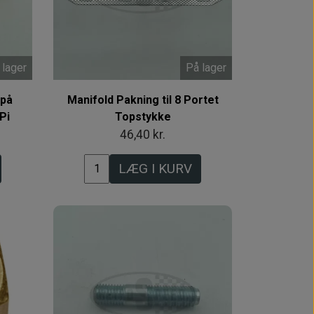
 lager
På lager
 på
Manifold Pakning til 8 Portet
Pi
Topstykke
46,40 kr.
LÆG I KURV