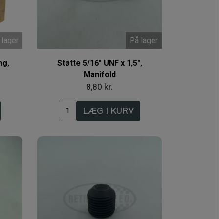
 lager
På lager
ng,
Støtte 5/16" UNF x 1,5",
Manifold
8,80 kr.
LÆG I KURV