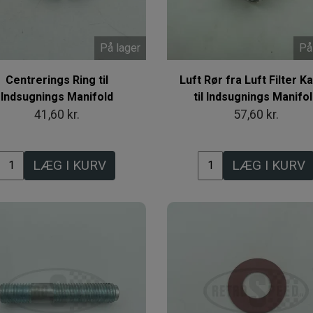
På lager
På
Centrerings Ring til
Luft Rør fra Luft Filter K
Indsugnings Manifold
til Indsugnings Manifo
41,60 kr.
57,60 kr.
LÆG I KURV
LÆG I KURV