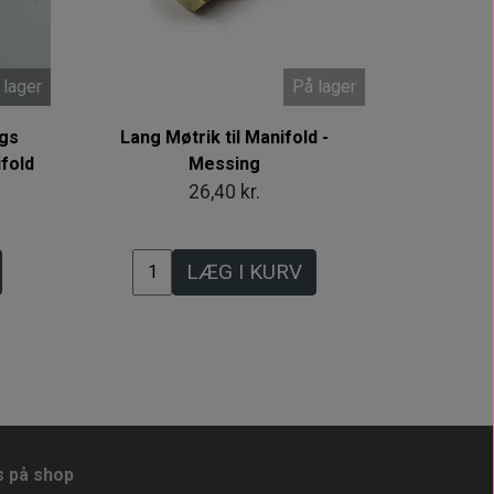
 lager
På lager
ngs
Lang Møtrik til Manifold -
fold
Messing
26,40 kr.
LÆG I KURV
s på shop