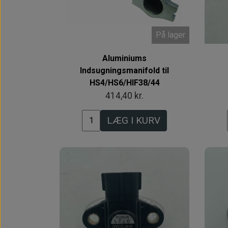
På lager
Aluminiums
Indsugningsmanifold til
HS4/HS6/HIF38/44
414,40 kr.
LÆG I KURV