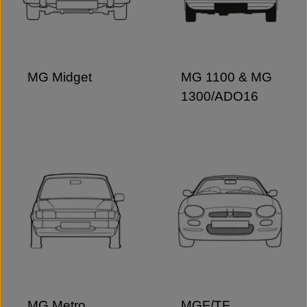
MG Midget
MG 1100 & MG
1300/ADO16
MG Metro
MGF/TF