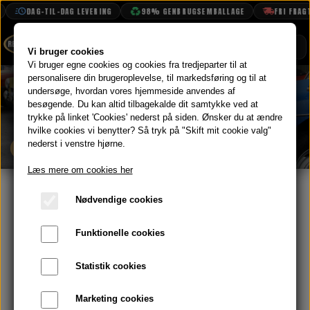
DAG-TIL-DAG LEVERING
98% GENBRUGSEMBALLAGE
FRI FRAGT F
SHOP
Vi bruger cookies
Vi bruger egne cookies og cookies fra tredjeparter til at
personalisere din brugeroplevelse, til markedsføring og til at
BOOK TID
undersøge, hvordan vores hjemmeside anvendes af
MG
besøgende. Du kan altid tilbagekalde dit samtykke ved at
PROJEKTER
trykke på linket 'Cookies' nederst på siden.
Ønsker du at ændre
TEKNISK DATA
hvilke cookies vi benytter? Så tryk på "Skift mit cookie valg"
nederst i venstre hjørne.
GÅ TILBAGE
OM OS
Læs mere om cookies her
OLIETECH
DENNE SIDE ER UNDER
Nødvendige cookies
VANDPOLERING
OPBYGNING
Funktionelle cookies
Statistik cookies
De fleste varer er online, men uden billeder,
Marketing cookies
på engelsk og endnu ikke fordelt i