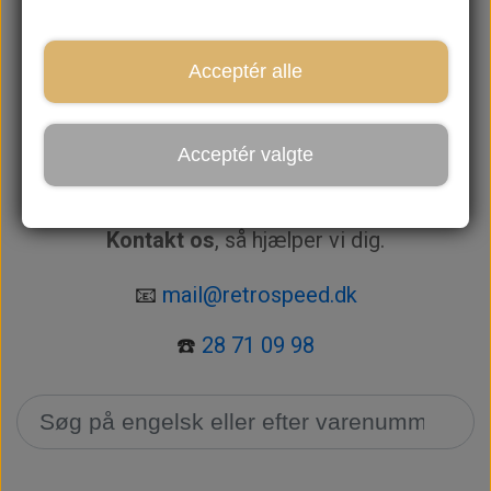
kategorierne.
For at vi kan hjælpe dig bedst muligt, følg
Acceptér alle
nedenstående vejledning:
🔍 Søg efter varenummer i søgefeltet.
Acceptér valgte
🔎 Søg efter varen på engelsk i søgefeltet.
📞 Kan du ikke finde det, du skal bruge?
Kontakt os
, så hjælper vi dig.
📧
mail@retrospeed.dk
☎️
28 71 09 98