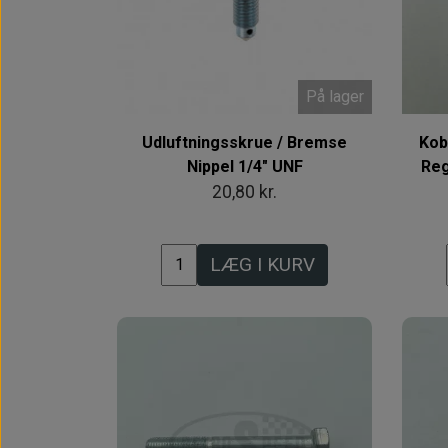
På lager
Udluftningsskrue / Bremse
Kob
Nippel 1/4" UNF
Reg
20,80 kr.
LÆG I KURV