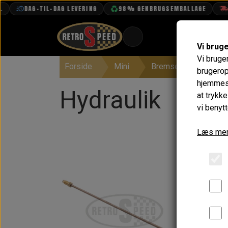
DAG-TIL-DAG LEVERING
98% GENBRUGSEMBALLAGE
FRI FR
Vi brug
Vi bruge
Forside
Mini
Bremser
Hydrau
BOOK TID
brugerop
hjemmesi
PROJEKTER
Hydraulik
at trykk
TEKNISK DATA
vi benytt
OM OS
Læs mer
OLIETECH
VANDPOLERING