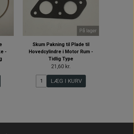
På lager
e
Skum Pakning til Plade til
e -
Hovedcylindre i Motor Rum -
g
Tidlig Type
21,60 kr.
LÆG I KURV