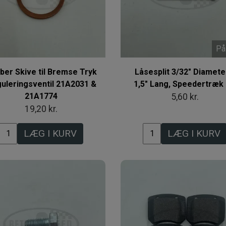
På
ber Skive til Bremse Tryk
Låsesplit 3/32" Diamete
uleringsventil 21A2031 &
1,5" Lang, Speedertræk
21A1774
5,60 kr.
19,20 kr.
LÆG I KURV
LÆG I KURV