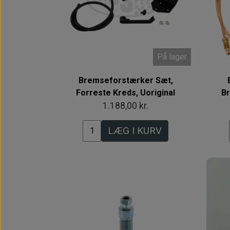
På lager
Bremseforstærker Sæt,
Forreste Kreds, Uoriginal
Br
1.188,00 kr.
LÆG I KURV