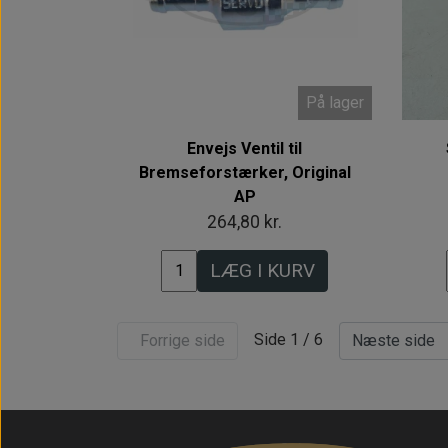
På lager
Envejs Ventil til
Bremseforstærker, Original
AP
264,80 kr.
LÆG I KURV
Side 1 / 6
Forrige side
Næste side