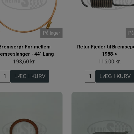
På lager
På
Bremserør For mellem
Retur Fjeder til Bremsep
emseslanger - 44" Lang
1988->
193,60 kr.
116,00 kr.
LÆG I KURV
LÆG I KURV