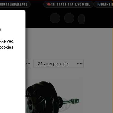
EMBALLAGE
FRI FRAGT FRA 1.500 KR.
DAG-TIL-DAG 
n
ykke ved
 cookies