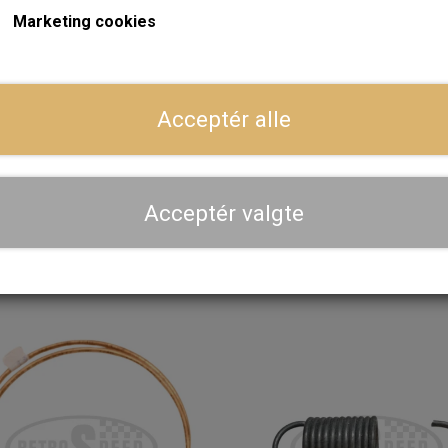
Marketing cookies
På lager
På
Acceptér alle
ar Wheel Cylinder Circlip
Blænd Plade til Torpedopl
Tool
Varmeslanger eller
Hovedcylindre
128,00 kr.
88,80 kr.
Acceptér valgte
LÆG I KURV
LÆG I KURV