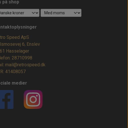
s på shop
ntaktoplysninger
tro Speed ApS
lsmosevej 6, Enslev
61 Hasselager
lefon: 28710998
il: mail@retrospeed.dk
R: 41408057
ciale medier