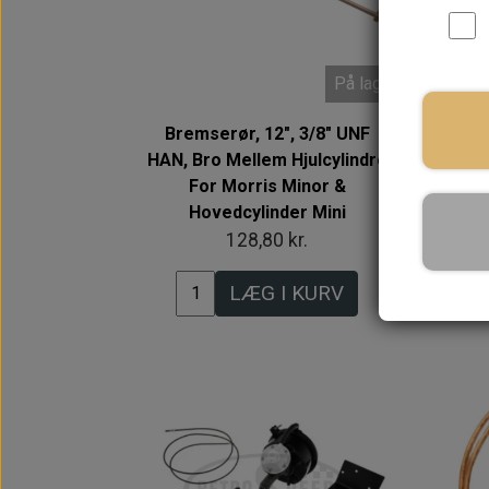
På lager
Bremserør, 12", 3/8" UNF
Re
HAN, Bro Mellem Hjulcylindre
For Morris Minor &
Hovedcylinder Mini
128,80 kr.
LÆG I KURV