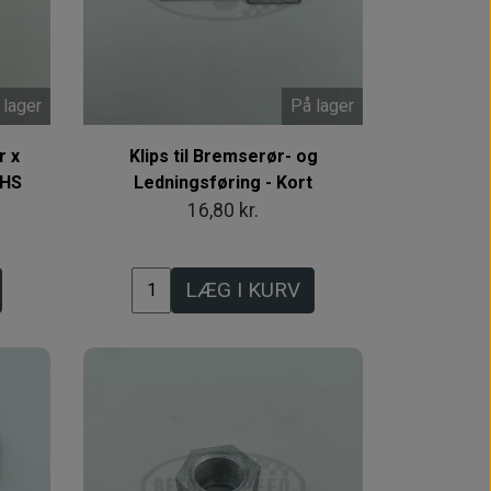
 lager
På lager
r x
Klips til Bremserør- og
 HS
Ledningsføring - Kort
16,80 kr.
LÆG I KURV