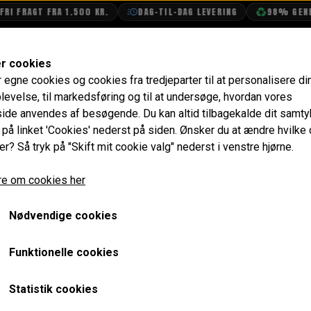
AGT FRA 1.500 KR.
DAG-TIL-DAG LEVERING
98% GENBRUGS
SHOP
OLIETECH
VANDPOLERING
er cookies
r egne cookies og cookies fra tredjeparter til at personalisere di
lik
levelse, til markedsføring og til at undersøge, hvordan vores
de anvendes af besøgende. Du kan altid tilbagekalde dit samt
e på linket 'Cookies' nederst på siden.
Ønsker du at ændre hvilke
er? Så tryk på "Skift mit cookie valg" nederst i venstre hjørne.
Side 1 / 6
Forrige side
Næste side
e om cookies her
Nødvendige cookies
Funktionelle cookies
Intet billede
Statistik cookies