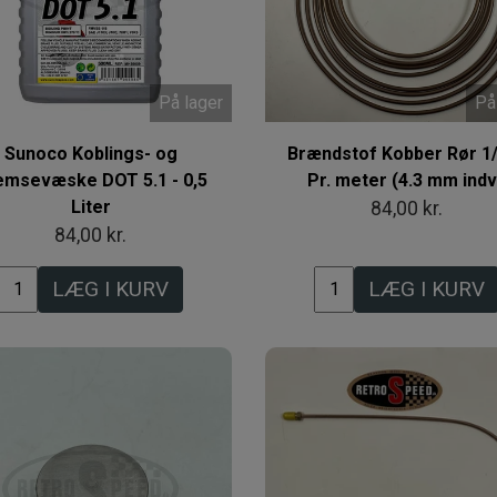
På lager
På
Sunoco Koblings- og
Brændstof Kobber Rør 1/
emsevæske DOT 5.1 - 0,5
Pr. meter (4.3 mm indv
Liter
84,00 kr.
84,00 kr.
LÆG I KURV
LÆG I KURV