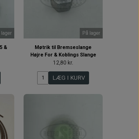
 lager
På lager
5 &
Møtrik til Bremseslange
Højre For & Koblings Slange
12,80 kr.
LÆG I KURV