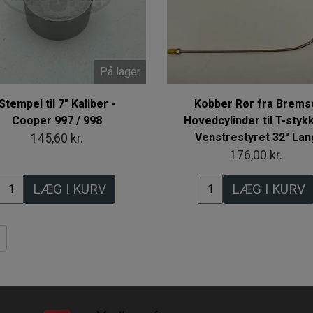
På lager
Stempel til 7" Kaliber -
Kobber Rør fra Brems
Cooper 997 / 998
Hovedcylinder til T-stykk
Venstrestyret 32" Lan
145,60 kr.
176,00 kr.
LÆG I KURV
LÆG I KURV