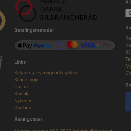
Vi
Ko
Betalingsmetoder
Re
Kø
83
Te
Links
Ma
Salgs- og leveringsbetingelser
CV
Kunde login
So
Om os
Kontakt
Nyheder
Cookies
Åbningstider