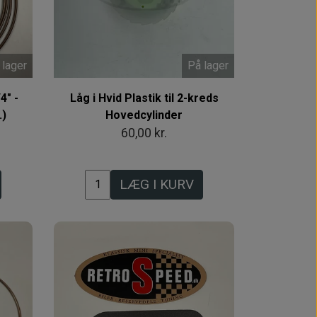
 lager
På lager
4" -
Låg i Hvid Plastik til 2-kreds
.)
Hovedcylinder
60,00 kr.
LÆG I KURV