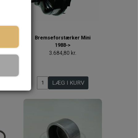
 lager
ade,
Bremseforstærker Mini
1988->
3.684,80 kr.
LÆG I KURV