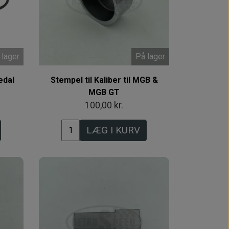
 lager
På lager
edal
Stempel til Kaliber til MGB &
MGB GT
100,00 kr.
LÆG I KURV