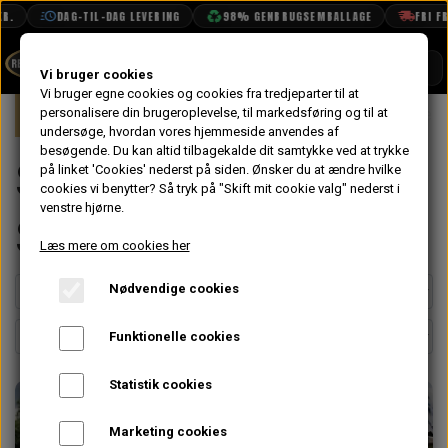
R.
DAG-TIL-DAG LEVERING
98% GENBRUGSEMBALLAGE
FRI FRA
SHOP
Vi bruger cookies
Vi bruger egne cookies og cookies fra tredjeparter til at
Forside
personalisere din brugeroplevelse, til markedsføring og til at
Mini
Styling
Spoilere & Skørtesæt
BOOK TID
undersøge, hvordan vores hjemmeside anvendes af
besøgende. Du kan altid tilbagekalde dit samtykke ved at trykke
PROJEKTER
Spoilere &
på linket 'Cookies' nederst på siden.
Ønsker du at ændre hvilke
TEKNISK DATA
cookies vi benytter? Så tryk på "Skift mit cookie valg" nederst i
venstre hjørne.
Skørtesæt
OM OS
Læs mere om cookies her
OLIETECH
Nødvendige cookies
VANDPOLERING
Funktionelle cookies
Statistik cookies
Marketing cookies