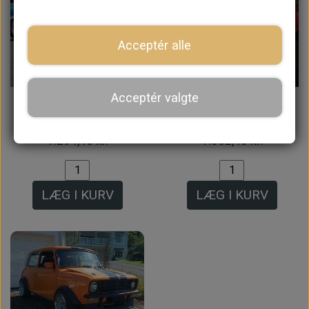
Acceptér alle
På lager
Acceptér valgte
Hæk Spoiler i
Mexico Front Spoiler
Glasfiber
i Glasfiber
1.294,40 kr.
1.302,40 kr.
LÆG I KURV
LÆG I KURV