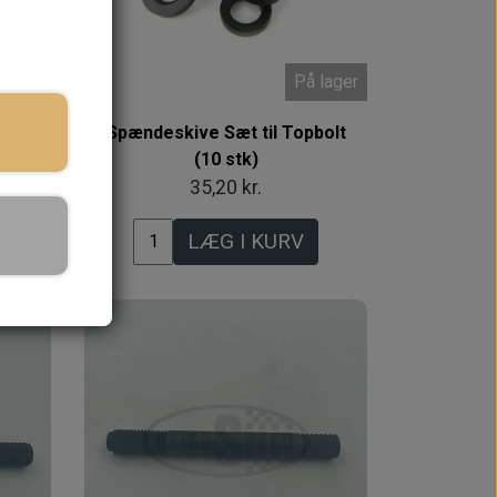
 lager
På lager
 i
Spændeskive Sæt til Topbolt
>
(10 stk)
35,20 kr.
LÆG I KURV