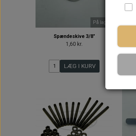
På lager
Spændeskive 3/8"
1,60 kr.
LÆG I KURV