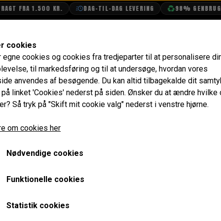
T FRA 1.500 KR.
DAG-TIL-DAG LEVERING
98% GENBRUGSEM
SHOP
OLIETECH
VANDPOLERING
er cookies
r egne cookies og cookies fra tredjeparter til at personalisere di
e
Topbolte
levelse, til markedsføring og til at undersøge, hvordan vores
de anvendes af besøgende. Du kan altid tilbagekalde dit samt
e på linket 'Cookies' nederst på siden.
Ønsker du at ændre hvilke
er? Så tryk på "Skift mit cookie valg" nederst i venstre hjørne.
e om cookies her
Nødvendige cookies
Funktionelle cookies
Statistik cookies