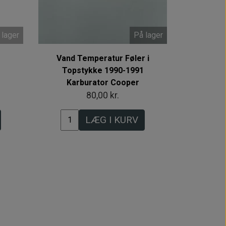
 lager
På lager
Vand Temperatur Føler i
Topstykke 1990-1991
Karburator Cooper
80,00 kr.
LÆG I KURV
Intet billede