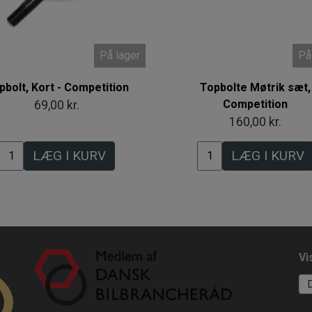
På lager
På
pbolt, Kort - Competition
Topbolte Møtrik sæt,
Competition
69,00 kr.
160,00 kr.
LÆG I KURV
LÆG I KURV
Vi