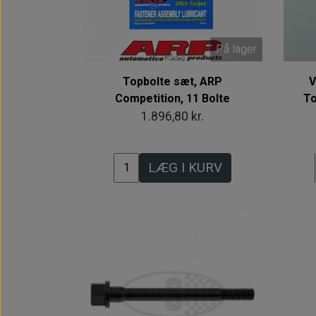
På lager
Topbolte sæt, ARP
V
Competition, 11 Bolte
To
1.896,80 kr.
LÆG I KURV