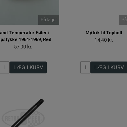
På lager
På
and Temperatur Føler i
Møtrik til Topbolt
pstykke 1964-1969, Rød
14,40 kr.
57,00 kr.
LÆG I KURV
LÆG I KURV
Intet billede