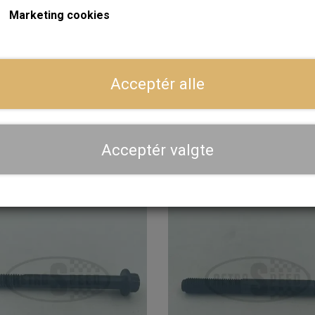
Marketing cookies
På lager
På
Acceptér alle
Møtrik 5/16" UNF
Vand Temperatur Føler
Topstykke, Sort 1970-
2,40 kr.
56,80 kr.
Acceptér valgte
LÆG I KURV
LÆG I KURV