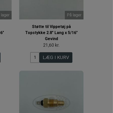
 lager
På lager
Støtte til Vippetøj på
16"
Topstykke 2.8" Lang x 5/16"
Gevind
21,60 kr.
LÆG I KURV