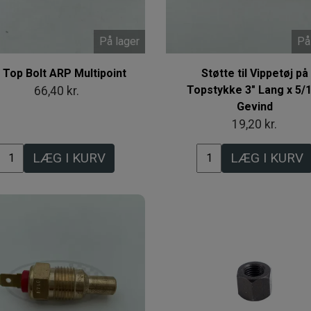
På lager
På
 Top Bolt ARP Multipoint
Støtte til Vippetøj på
Topstykke 3" Lang x 5/
66,40 kr.
Gevind
19,20 kr.
LÆG I KURV
LÆG I KURV