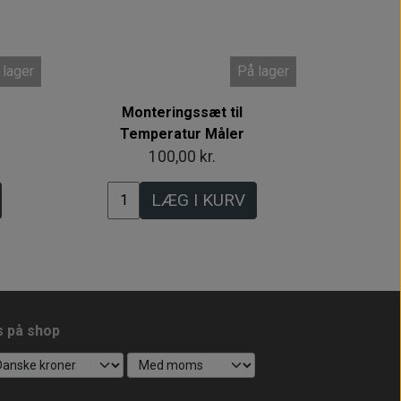
 lager
På lager
Monteringssæt til
Temperatur Måler
100,00 kr.
LÆG I KURV
s på shop