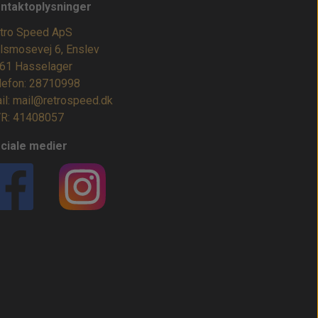
ntaktoplysninger
tro Speed ApS
lsmosevej 6, Enslev
61 Hasselager
lefon: 28710998
il: mail@retrospeed.dk
R: 41408057
ciale medier