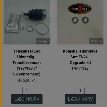
På lager
På lager
Trækaksel Led
Konisk Fjederskive
Udvendig -
Sæt EN24 -
Tromlebremser
Opgraderet
(997/998 7"
196,00 kr.
Skivebremser)
476,00 kr.
LÆG I KURV
LÆG I KURV