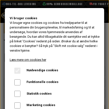
DAG-TIL-DAG LEVERING
98% GENBRUGSEMBALLAGE
FRI FRAGT FRA 1
SHOP
Vi bruger cookies
Vi bruger egne cookies og cookies fra tredjeparter til at
Forside
personalisere din brugeroplevelse, til markedsføring og til at
Mini
Gearkasse & Drivlinje
Trækakse
BOOK TID
undersøge, hvordan vores hjemmeside anvendes af
besøgende. Du kan altid tilbagekalde dit samtykke ved at trykke
PROJEKTER
Trækaksel &
på linket 'Cookies' nederst på siden.
Ønsker du at ændre hvilke
TEKNISK DATA
cookies vi benytter? Så tryk på "Skift mit cookie valg" nederst i
venstre hjørne.
Drivflange
OM OS
Læs mere om cookies her
OLIETECH
Nødvendige cookies
Side 1 / 2
Forrige side
Næste side
VANDPOLERING
Funktionelle cookies
Statistik cookies
Marketing cookies