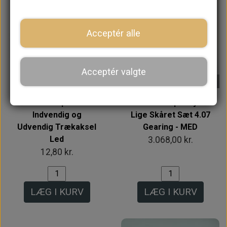
Acceptér alle
Acceptér valgte
På lager
På lager
Låseklips til
Kron- & Spidshjul
Indvendig og
Lige Skåret Sæt 4.07
Udvendig Trækaksel
Gearing - MED
Led
3.068,00 kr.
12,80 kr.
LÆG I KURV
LÆG I KURV