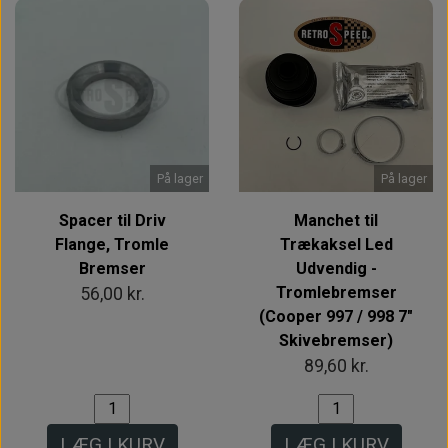
På lager
På lager
Spacer til Driv
Manchet til
Flange, Tromle
Trækaksel Led
Bremser
Udvendig -
Tromlebremser
56,00 kr.
(Cooper 997 / 998 7"
Skivebremser)
89,60 kr.
LÆG I KURV
LÆG I KURV