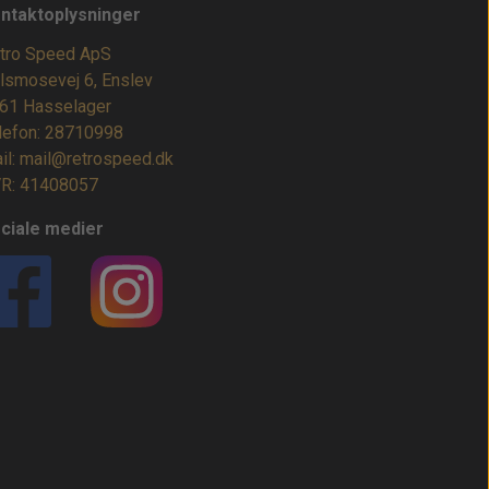
ntaktoplysninger
tro Speed ApS
lsmosevej 6, Enslev
61 Hasselager
lefon: 28710998
il: mail@retrospeed.dk
R: 41408057
ciale medier