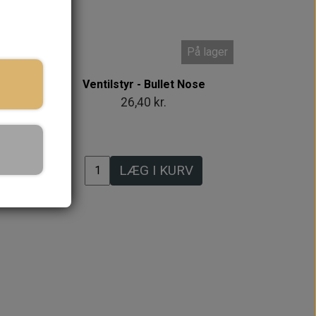
 lager
På lager
Ventilstyr - Bullet Nose
26,40 kr.
LÆG I KURV