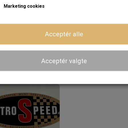
Marketing cookies
På lager
På
Acceptér alle
tyr til Bolt til Hovedleje
Oliehætte, Viton
verfald 12A1910, Small
27,00 kr.
Bore
19,20 kr.
Acceptér valgte
LÆG I KURV
LÆG I KURV