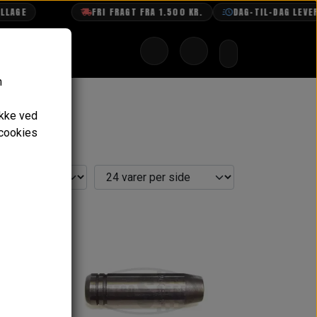
AGE
FRI FRAGT FRA 1.500 KR.
DAG-TIL-DAG LEVERI
n
ykke ved
 cookies