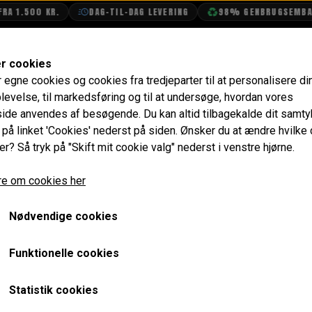
A 1.500 KR.
DAG-TIL-DAG LEVERING
98% GENBRUGSEMBALL
SHOP
OLIETECH
VANDPOLERING
er cookies
r egne cookies og cookies fra tredjeparter til at personalisere di
e
Ventilstyr
levelse, til markedsføring og til at undersøge, hvordan vores
de anvendes af besøgende. Du kan altid tilbagekalde dit samt
e på linket 'Cookies' nederst på siden.
Ønsker du at ændre hvilke
er? Så tryk på "Skift mit cookie valg" nederst i venstre hjørne.
e om cookies her
Nødvendige cookies
Funktionelle cookies
Statistik cookies