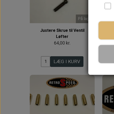
På lager
Justere Skrue til Ventil
S
Løfter
O
64,00 kr.
LÆG I KURV