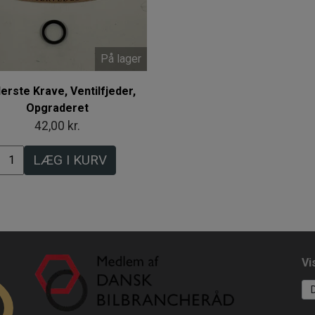
På lager
erste Krave, Ventilfjeder,
Opgraderet
42,00 kr.
LÆG I KURV
Vi