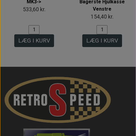
MK3->
Bagerste Hjulkasse
Venstre
533,60 kr.
154,40 kr.
LÆG I KURV
LÆG I KURV