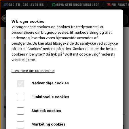
DAG-TIL-DAG LEVERING
98% GENBRUGSEMBALLAGE
FRI FRAGT FR
SHOP
Vi bruger cookies
Vi bruger egne cookies og cookies fra tredjeparter til at
Forside
personalisere din brugeroplevelse, til markedsføring og til at
Mini
Karrosseri
Sider
A-stolpe
BOOK TID
undersøge, hvordan vores hjemmeside anvendes af
besøgende. Du kan altid tilbagekalde dit samtykke ved at trykke
PROJEKTER
A-stolpe /
på linket 'Cookies' nederst på siden.
Ønsker du at ændre hvilke
TEKNISK DATA
cookies vi benytter? Så tryk på "Skift mit cookie valg" nederst i
Dørstolpe MK3-
venstre hjørne.
OM OS
> - Venstre,
Læs mere om cookies her
OLIETECH
Original
Nødvendige cookies
VANDPOLERING
På lager
Funktionelle cookies
428,80 kr.
Varenummer: ALA6473GEN
Statistik cookies
Marketing cookies
Forventet leveringstid:
Varen er på