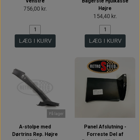
Venstre
Bagerste Hjulkasse
Højre
756,00 kr.
154,40 kr.
LÆG I KURV
LÆG I KURV
På lager
A-stolpe med
Panel Afslutning -
Dørtrins Rep. Højre
Forreste Del af