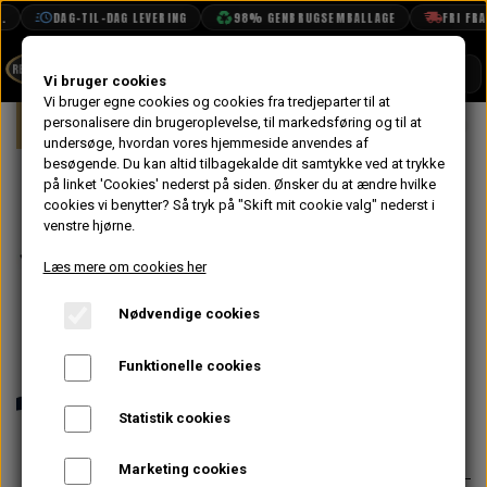
DAG-TIL-DAG LEVERING
98% GENBRUGSEMBALLAGE
FRI FRAGT
SHOP
Vi bruger cookies
Vi bruger egne cookies og cookies fra tredjeparter til at
Forside
personalisere din brugeroplevelse, til markedsføring og til at
Mini
Interiør
Instrument Bord
BOOK TID
undersøge, hvordan vores hjemmeside anvendes af
besøgende. Du kan altid tilbagekalde dit samtykke ved at trykke
PROJEKTER
Afdækning til
på linket 'Cookies' nederst på siden.
Ønsker du at ændre hvilke
TEKNISK DATA
cookies vi benytter? Så tryk på "Skift mit cookie valg" nederst i
Instrumentbord
venstre hjørne.
OM OS
- Oval, Sort
Læs mere om cookies her
OLIETECH
"1290 Grain"
Nødvendige cookies
VANDPOLERING
På lager
Vinyl, MK3
Funktionelle cookies
484,80 kr.
Statistik cookies
Varenummer: DT3026A
Marketing cookies