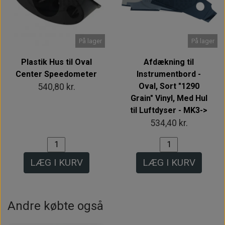
På lager
På lager
Plastik Hus til Oval
Afdækning til
Center Speedometer
Instrumentbord -
Oval, Sort "1290
540,80 kr.
Grain" Vinyl, Med Hul
til Luftdyser - MK3->
534,40 kr.
LÆG I KURV
LÆG I KURV
Andre købte også