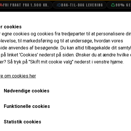
 FRAGT FRA 1.500 KR.
DAG-TIL-DAG LEVERING
98% GENBRU
SHOP
OLIETECH
VANDPOLERING
er cookies
r egne cookies og cookies fra tredjeparter til at personalisere di
Bag
Bagbro Monterings Kit ->1976
levelse, til markedsføring og til at undersøge, hvordan vores
de anvendes af besøgende. Du kan altid tilbagekalde dit samt
Bagbro Monterings Kit ->
e på linket 'Cookies' nederst på siden.
Ønsker du at ændre hvilke
er? Så tryk på "Skift mit cookie valg" nederst i venstre hjørne.
385,60 kr.
e om cookies her
Varenummer: MS44
Nødvendige cookies
Kun aksler og bøsninger uden støbejerns beslag
Til model hvor de to forreste støbejerns bøjler er med en k
Funktionelle cookies
Forventet leveringstid:
Varen er på lager. 1-2 dages leve
Statistik cookies