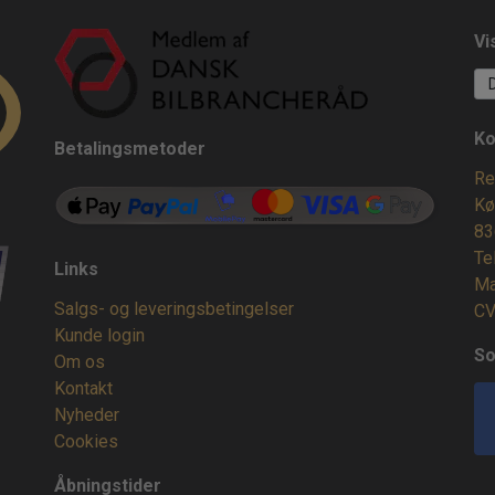
Vi
Ko
Betalingsmetoder
Re
Kø
83
Te
Links
Ma
Salgs- og leveringsbetingelser
CV
Kunde login
So
Om os
Kontakt
Nyheder
Cookies
Åbningstider