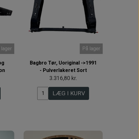
 lager
På lager
og
Bagbro Tør, Uoriginal ->1991
on
- Pulverlakeret Sort
3.316,80 kr.
LÆG I KURV