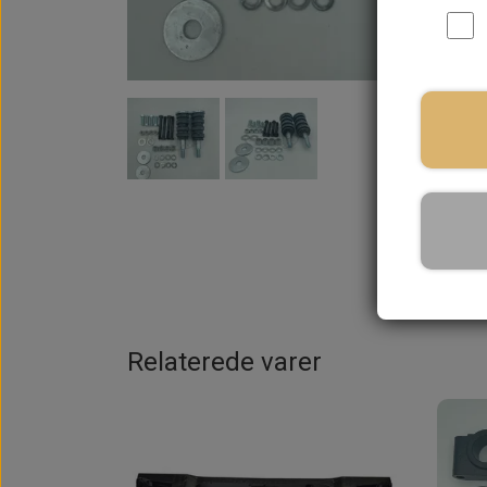
På la
Relaterede varer