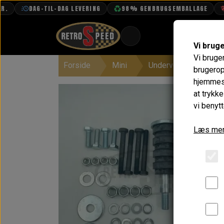
DAG-TIL-DAG LEVERING
98% GENBRUGSEMBALLAGE
FRI
Vi brug
Vi bruge
Forside
Mini
Undervogn & Styrtøj
BOOK TID
brugerop
hjemmesi
PROJEKTER
at trykk
TEKNISK DATA
vi benytt
OM OS
Læs mer
OLIETECH
VANDPOLERING