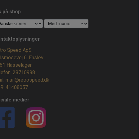
s på shop
ntaktoplysninger
tro Speed ApS
lsmosevej 6, Enslev
61 Hasselager
lefon: 28710998
il: mail@retrospeed.dk
R: 41408057
ciale medier