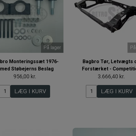
På lager
På
bro Monteringssæt 1976-
Bagbro Tør, Letvægts 
 med Støbejerns Beslag
Forstærket - Competiti
956,00 kr.
3.666,40 kr.
LÆG I KURV
LÆG I KURV