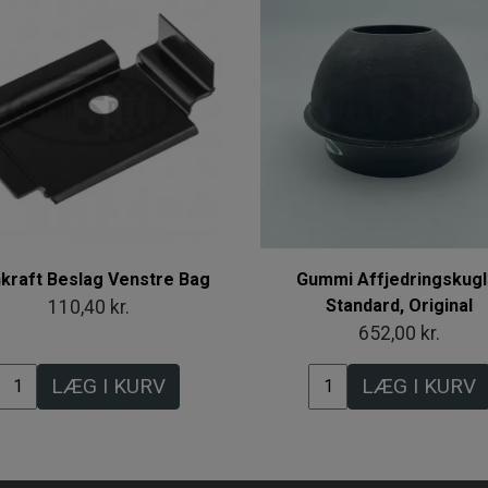
kraft Beslag Venstre Bag
Gummi Affjedringskugl
Standard, Original
110,40 kr.
652,00 kr.
LÆG I KURV
LÆG I KURV