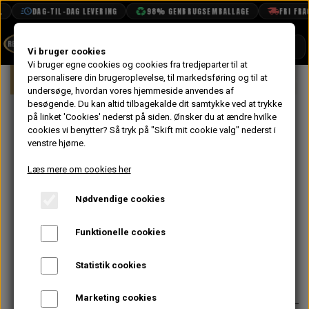
DAG-TIL-DAG LEVERING
98% GENBRUGSEMBALLAGE
FRI FRAGT
SHOP
Vi bruger cookies
Vi bruger egne cookies og cookies fra tredjeparter til at
Forside
personalisere din brugeroplevelse, til markedsføring og til at
Mini
Elektrisk System
Lygter & La
BOOK TID
undersøge, hvordan vores hjemmeside anvendes af
besøgende. Du kan altid tilbagekalde dit samtykke ved at trykke
PROJEKTER
Baglygte Glas
på linket 'Cookies' nederst på siden.
Ønsker du at ændre hvilke
TEKNISK DATA
cookies vi benytter? Så tryk på "Skift mit cookie valg" nederst i
Mk1 Højre
venstre hjørne.
OM OS
Nederste (Rød
Læs mere om cookies her
OLIETECH
til Køre- &
Nødvendige cookies
VANDPOLERING
På lager
Stoplys)
Funktionelle cookies
103,20 kr.
Statistik cookies
Varenummer: 47H5363
Marketing cookies