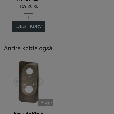
159,20 kr.
LÆG I KURV
Andre købte også
På lager
Baglygte Plade