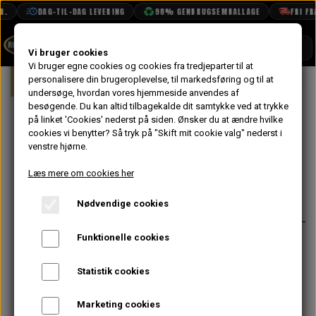
.
DAG-TIL-DAG LEVERING
98% GENBRUGSEMBALLAGE
FRI FRAG
SHOP
Vi bruger cookies
Vi bruger egne cookies og cookies fra tredjeparter til at
Forside
personalisere din brugeroplevelse, til markedsføring og til at
Mini
Karrosseri
Bag
Baglygte
BOOK TID
undersøge, hvordan vores hjemmeside anvendes af
besøgende. Du kan altid tilbagekalde dit samtykke ved at trykke
PROJEKTER
Baglygte Plade
på linket 'Cookies' nederst på siden.
Ønsker du at ændre hvilke
TEKNISK DATA
cookies vi benytter? Så tryk på "Skift mit cookie valg" nederst i
Højre MK1
venstre hjørne.
OM OS
Læs mere om cookies her
159,20 kr.
OLIETECH
Nødvendige cookies
Varenummer: MS026R
VANDPOLERING
På lager
Funktionelle cookies
Bruges til ombygning fra Mk2 lygter
til de små Mk1 lygter for at få et
Statistik cookies
retro look eller bare skifte rep del.
Kan både bruges til at konvertere fra
Marketing cookies