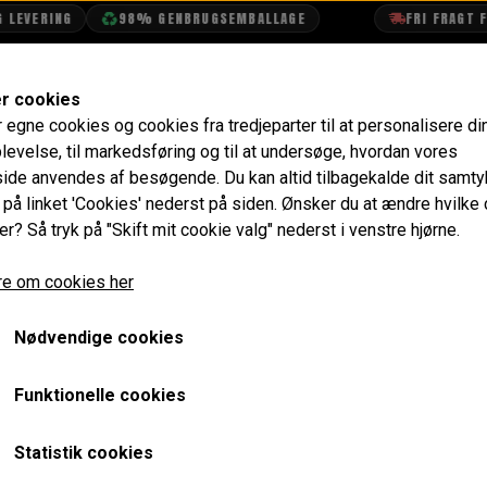
EVERING
98% GENBRUGSEMBALLAGE
FRI FRAGT FRA
SHOP
OLIETECH
VANDPOLERING
er cookies
r egne cookies og cookies fra tredjeparter til at personalisere di
klædninger
Beslag til Askebæger Bagagelomme Bag Højre
levelse, til markedsføring og til at undersøge, hvordan vores
de anvendes af besøgende. Du kan altid tilbagekalde dit samt
Beslag til Askebæger Ba
e på linket 'Cookies' nederst på siden.
Ønsker du at ændre hvilke
er? Så tryk på "Skift mit cookie valg" nederst i venstre hjørne.
- MK1
e om cookies her
233,60 kr.
Varenummer: 14A6494A
Nødvendige cookies
Funktionelle cookies
Forventet leveringstid:
Varen er på lager. 1-2 dages leve
Statistik cookies
LÆG I 
−
+