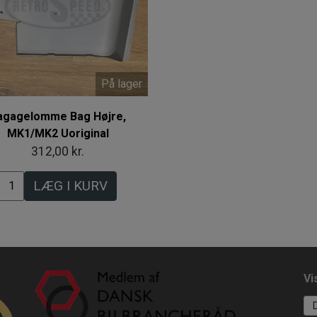
På lager
agagelomme Bag Højre,
MK1/MK2 Uoriginal
312,00 kr.
LÆG I KURV
Vi