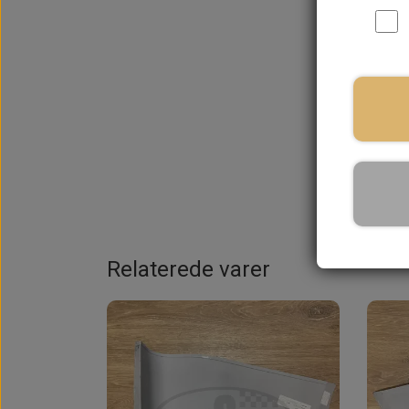
På la
Relaterede varer