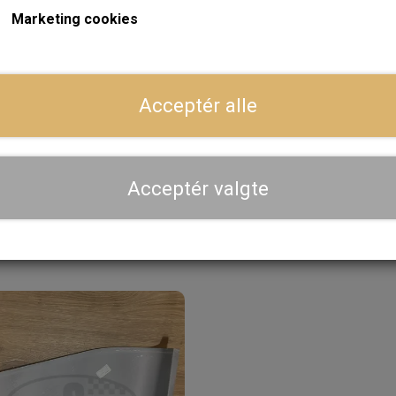
Marketing cookies
ger
Dansk webshop, kundeservice og lager
Acceptér alle
Hurtig levering - sendes ofte samme dag og leveres 
Se aktuel leveringstid på varen - vi afsender altid hele
dig
Acceptér valgte
Priser er inkl. moms