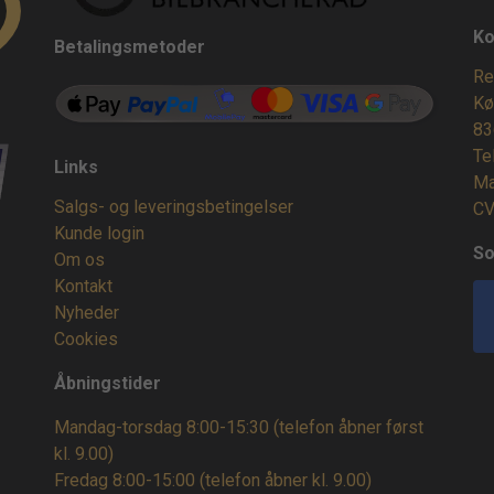
Ko
Betalingsmetoder
Re
Kø
83
Te
Links
Ma
Salgs- og leveringsbetingelser
CV
Kunde login
So
Om os
Kontakt
Nyheder
Cookies
Åbningstider
Mandag-torsdag 8:00-15:30 (telefon åbner først
kl. 9.00)
Fredag 8:00-15:00
(telefon åbner kl. 9.00)