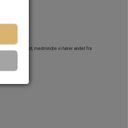
næste dag
 din ordre samlet, medmindre vi hører andet fra