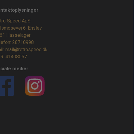
ntaktoplysninger
tro Speed ApS
lsmosevej 6, Enslev
61 Hasselager
lefon: 28710998
il: mail@retrospeed.dk
R: 41408057
ciale medier