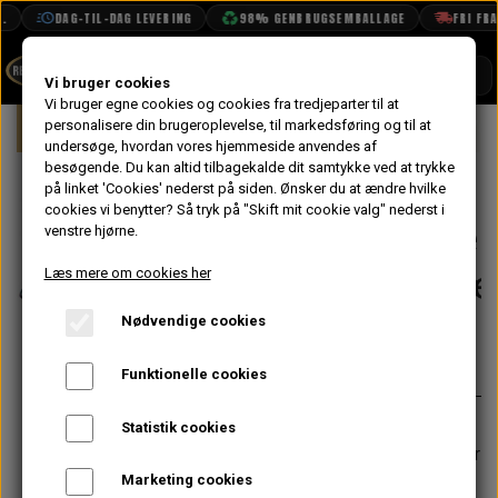
DAG-TIL-DAG LEVERING
98% GENBRUGSEMBALLAGE
FRI FRAGT
SHOP
Vi bruger cookies
Vi bruger egne cookies og cookies fra tredjeparter til at
Forside
personalisere din brugeroplevelse, til markedsføring og til at
Mini
Elektrisk System
Visker & Vas
BOOK TID
undersøge, hvordan vores hjemmeside anvendes af
besøgende. Du kan altid tilbagekalde dit samtykke ved at trykke
PROJEKTER
Elektrisk
på linket 'Cookies' nederst på siden.
Ønsker du at ændre hvilke
TEKNISK DATA
cookies vi benytter? Så tryk på "Skift mit cookie valg" nederst i
Sprinkler Pumpe
venstre hjørne.
OM OS
Konverteringssæ
Læs mere om cookies her
OLIETECH
Nødvendige cookies
VANDPOLERING
515,20 kr.
Varenummer: GAC9213X
Funktionelle cookies
Indeholder alt du skal bruge for at
Statistik cookies
bygge din bil om fra manuel sprinkler
pumpe til elektrisk. Inkl. beholder,
Marketing cookies