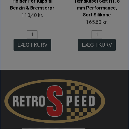
Holder For Klips til
Tændkabel Sæt HT, 8
Benzin & Bremserør
mm Performance,
Sort Silikone
110,40 kr.
165,60 kr.
LÆG I KURV
LÆG I KURV