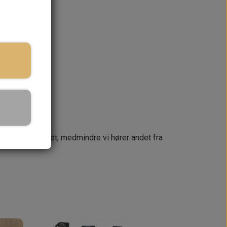
ringstid
KURV
næste dag
 din ordre samlet, medmindre vi hører andet fra