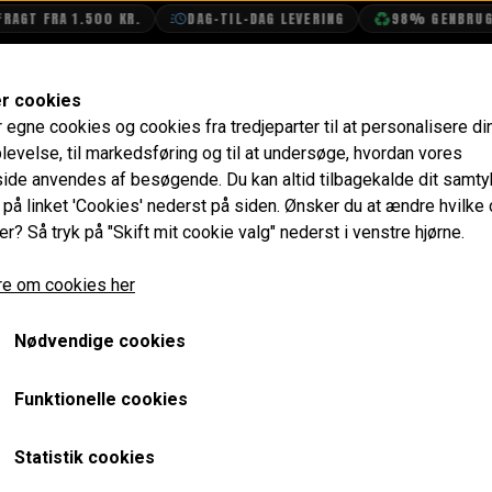
 FRA 1.500 KR.
DAG-TIL-DAG LEVERING
98% GENBRUGSEMB
SHOP
OLIETECH
VANDPOLERING
er cookies
r egne cookies og cookies fra tredjeparter til at personalisere di
ifold & Forrør
Freeflow Udstødnings Manifold - Maniflow
levelse, til markedsføring og til at undersøge, hvordan vores
de anvendes af besøgende. Du kan altid tilbagekalde dit samt
Freeflow Udstødnings Man
e på linket 'Cookies' nederst på siden.
Ønsker du at ændre hvilke
er? Så tryk på "Skift mit cookie valg" nederst i venstre hjørne.
1.297,60 kr.
e om cookies her
Varenummer: C-STR816
Nødvendige cookies
Kvalitets manifold. Meget nem at montere, passer direkte
udstødningssystemer uden katalysator.
Funktionelle cookies
1.75" bore
Statistik cookies
Anbefales på alle motorer med op til 75 HK.