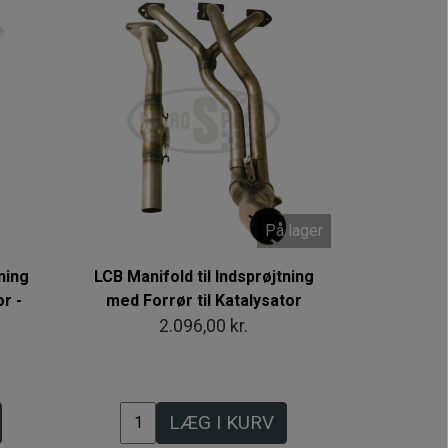
På lager
ning
LCB Manifold til Indsprøjtning
r -
med Forrør til Katalysator
2.096,00 kr.
LÆG I KURV