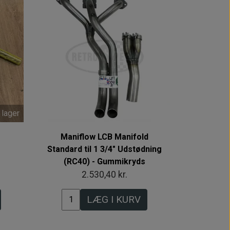
 lager
e
Maniflow LCB Manifold
Standard til 1 3/4" Udstødning
(RC40) - Gummikryds
2.530,40 kr.
LÆG I KURV