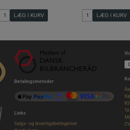
LÆG I KURV
LÆG I KURV
Vi
Ko
Betalingsmetoder
Re
Kø
83
Te
Links
Ma
Salgs- og leveringsbetingelser
CV