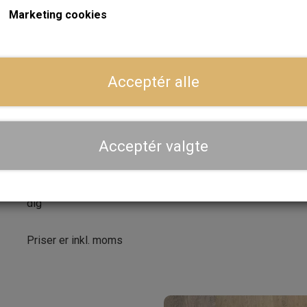
Marketing cookies
Forventet leveringstid:
Varen er på lager. 1-2 dages leve
ger
LÆG I 
−
+
Acceptér alle
Dansk webshop, kundeservice og lager
Acceptér valgte
Hurtig levering - sendes ofte samme dag og leveres 
Se aktuel leveringstid på varen - vi afsender altid hele
dig
Priser er inkl. moms