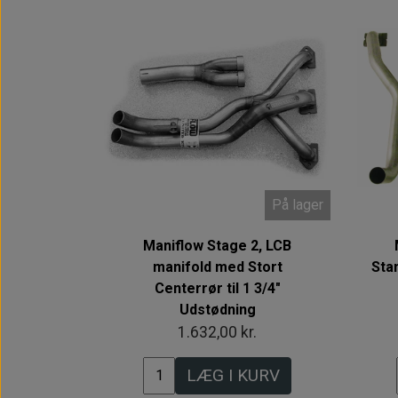
På lager
Maniflow Stage 2, LCB
manifold med Stort
Stan
Centerrør til 1 3/4"
Udstødning
1.632,00 kr.
LÆG I KURV