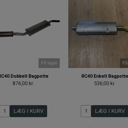
På lager
På
RC40 Dobbelt Bagpotte
RC40 Enkelt Bagpott
876,00 kr.
536,00 kr.
LÆG I KURV
LÆG I KURV