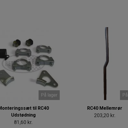
På lager
På
Monteringssæt til RC40
RC40 Mellemrør
Udstødning
203,20 kr.
81,60 kr.