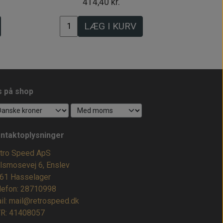
414,40 kr.
LÆG I KURV
s på shop
ntaktoplysninger
tro Speed ApS
lsmosevej 6, Enslev
61 Hasselager
lefon: 28710998
il: mail@retrospeed.dk
R: 41408057