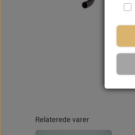
På la
Relaterede varer