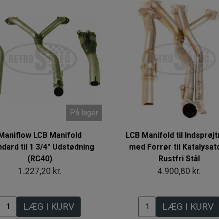
På lager
Maniflow LCB Manifold
LCB Manifold til Indsprøjt
dard til 1 3/4" Udstødning
med Forrør til Katalysato
(RC40)
Rustfri Stål
1.227,20 kr.
4.900,80 kr.
LÆG I KURV
LÆG I KURV