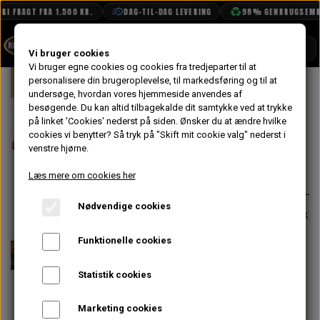
RI FRAGT FRA 1.500 KR.
DAG-TIL-DAG LEVERING
98% GENBRUGSEMBA
SHOP
Vi bruger cookies
Vi bruger egne cookies og cookies fra tredjeparter til at
Forside
personalisere din brugeroplevelse, til markedsføring og til at
Mini
Gavekort
Gavekort 900 kr.
BOOK TID
undersøge, hvordan vores hjemmeside anvendes af
besøgende. Du kan altid tilbagekalde dit samtykke ved at trykke
PROJEKTER
Gavekort 900 kr.
på linket 'Cookies' nederst på siden.
Ønsker du at ændre hvilke
TEKNISK DATA
cookies vi benytter? Så tryk på "Skift mit cookie valg" nederst i
venstre hjørne.
720,00 kr.
OM OS
Læs mere om cookies her
Varenummer: GK900
OLIETECH
Nødvendige cookies
VANDPOLERING
Vælg mellem fysisk eller elektronisk
gavekort når du klikker videre i
Funktionelle cookies
bestillingen.
Statistik cookies
Gavekortet er til brug hos
RetroSpeed og det kan benyttes
Marketing cookies
både til reservedele eller på