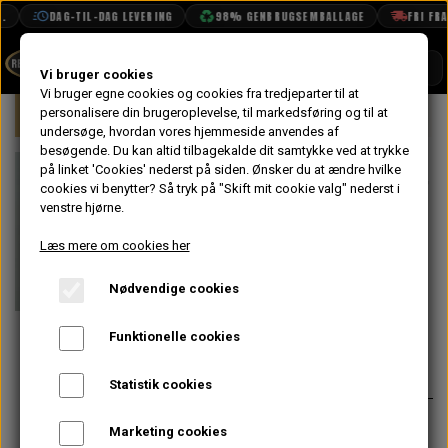
DAG-TIL-DAG LEVERING
98% GENBRUGSEMBALLAGE
FRI FRAG
SHOP
Vi bruger cookies
Vi bruger egne cookies og cookies fra tredjeparter til at
Forside
personalisere din brugeroplevelse, til markedsføring og til at
Mini
Kølersystem, Varme, Vand & Olie
BOOK TID
undersøge, hvordan vores hjemmeside anvendes af
besøgende. Du kan altid tilbagekalde dit samtykke ved at trykke
PROJEKTER
Gummi Bøsning,
på linket 'Cookies' nederst på siden.
Ønsker du at ændre hvilke
TEKNISK DATA
cookies vi benytter? Så tryk på "Skift mit cookie valg" nederst i
Kølerkappe
venstre hjørne.
OM OS
Øverst og
Læs mere om cookies her
OLIETECH
Nederst
Nødvendige cookies
VANDPOLERING
På lager
Funktionelle cookies
12,00 kr.
Varenummer: 11G227
Statistik cookies
Passer til 2-delte kølerkappe øverst
Marketing cookies