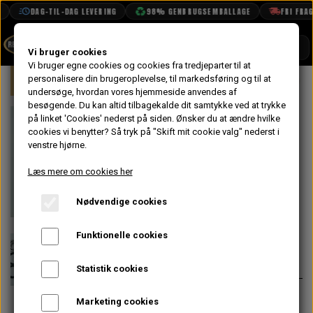
DAG-TIL-DAG LEVERING
98% GENBRUGSEMBALLAGE
FRI FRAGT 
SHOP
Vi bruger cookies
Vi bruger egne cookies og cookies fra tredjeparter til at
Forside
personalisere din brugeroplevelse, til markedsføring og til at
Mini
Undervogn & Styrtøj
For
BOOK TID
undersøge, hvordan vores hjemmeside anvendes af
besøgende. Du kan altid tilbagekalde dit samtykke ved at trykke
PROJEKTER
Hjulleje Sæt,
på linket 'Cookies' nederst på siden.
Ønsker du at ændre hvilke
TEKNISK DATA
cookies vi benytter? Så tryk på "Skift mit cookie valg" nederst i
For,
venstre hjørne.
OM OS
Skivebremser,
Læs mere om cookies her
OLIETECH
Uoriginal
Nødvendige cookies
VANDPOLERING
På lager
Funktionelle cookies
148,00 kr.
Varenummer: GHK1140G
Statistik cookies
Vi forhandler disse uoriginale lejer
Marketing cookies