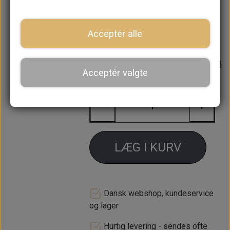
race.
Acceptér alle
Lagerstatus:
12 på lager
Forventet leveringstid:
Varen er på
Acceptér valgte
lager. 1-2 dages leveringstid
−
+
LÆG I KURV
Dansk webshop, kundeservice
og lager
Hurtig levering - sendes ofte