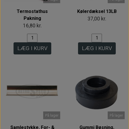
Termostathus
Kølerdæksel 13LB
Pakning
37,00 kr.
16,80 kr.
LÆG I KURV
LÆG I KURV
På lager
På lager
Samlestykke, For- &
Gummi Bøsning,