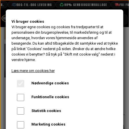
R.
DAG-TIL-DAG LEVERING
98% GENBRUGSEMBALLAGE
FRI FR
SHOP
Vi bruger cookies
Vi bruger egne cookies og cookies fra tredjeparter til at
Forside
personalisere din brugeroplevelse, til markedsføring og til at
Mini
Kølersystem, Varme, Vand & Olie
BOOK TID
undersøge, hvordan vores hjemmeside anvendes af
besøgende. Du kan altid tilbagekalde dit samtykke ved at trykke
PROJEKTER
Kølerslange
på linket 'Cookies' nederst på siden.
Ønsker du at ændre hvilke
TEKNISK DATA
cookies vi benytter? Så tryk på "Skift mit cookie valg" nederst i
Nederst 1991->
venstre hjørne.
OM OS
med HIF38
Læs mere om cookies her
På lager
OLIETECH
Karburator
Nødvendige cookies
VANDPOLERING
Funktionelle cookies
396,00 kr.
Varenummer: GRH1289
Statistik cookies
Marketing cookies
Forventet leveringstid:
Varen er på