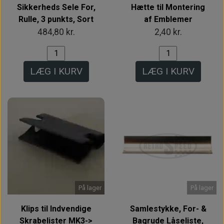
Sikkerheds Sele For,
Hætte til Montering
Rulle, 3 punkts, Sort
af Emblemer
484,80 kr.
2,40 kr.
LÆG I KURV
LÆG I KURV
På lager
På lager
Klips til Indvendige
Samlestykke, For- &
Skrabelister MK3->
Bagrude Låseliste,