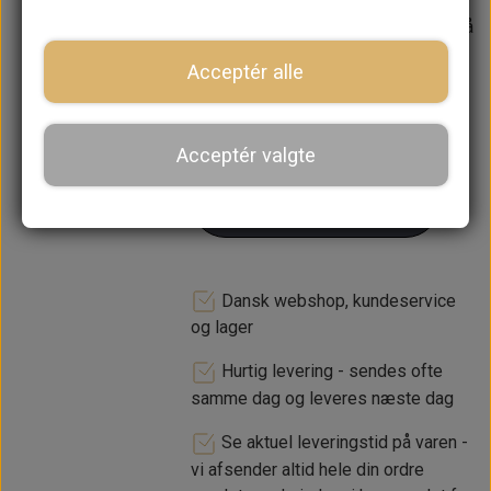
Forventet leveringstid:
Varen er på
lager. 1-2 dages leveringstid
Acceptér alle
−
+
Acceptér valgte
LÆG I KURV
Dansk webshop, kundeservice
og lager
Hurtig levering - sendes ofte
samme dag og leveres næste dag
Se aktuel leveringstid på varen -
vi afsender altid hele din ordre