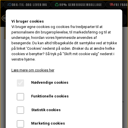
DAG-TIL-DAG LEVERING
98% GENBRUGSEMBALLAGE
FRI FRAGT F
SHOP
Vi bruger cookies
Vi bruger egne cookies og cookies fra tredjeparter til at
Forside
personalisere din brugeroplevelse, til markedsføring og til at
Mini
Karrosseri
Bag
Klips til
BOOK TID
undersøge, hvordan vores hjemmeside anvendes af
besøgende. Du kan altid tilbagekalde dit samtykke ved at trykke
PROJEKTER
Klips til
på linket 'Cookies' nederst på siden.
Ønsker du at ændre hvilke
TEKNISK DATA
cookies vi benytter? Så tryk på "Skift mit cookie valg" nederst i
Bagklaps
venstre hjørne.
OM OS
Tætningsliste
Læs mere om cookies her
OLIETECH
Nødvendige cookies
VANDPOLERING
På lager
9,60 kr.
Varenummer: 14A6585
Funktionelle cookies
Der skal bruges 26 stk. til en
Statistik cookies
bagklaps tætningsliste se
14A6585KIT
for samlet pakke.
Marketing cookies