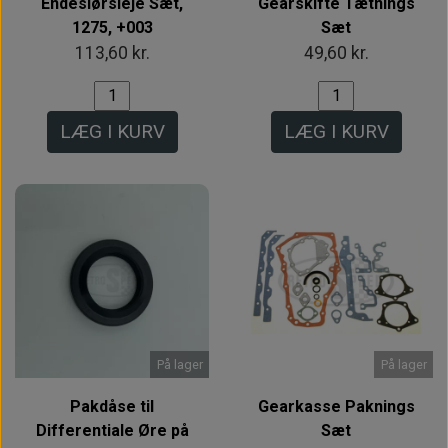
Endeslørsleje Sæt,
Gearskifte Tætnings
1275, +003
Sæt
113,60 kr.
49,60 kr.
LÆG I KURV
LÆG I KURV
På lager
På lager
Pakdåse til
Gearkasse Paknings
Differentiale Øre på
Sæt