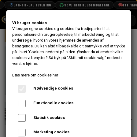
DAG-TIL-DAG LEVERING
98% GENBRUGSEMBALLAGE
FRI FRAGT 
SHOP
Vi bruger cookies
Vi bruger egne cookies og cookies fra tredjeparter til at
Forside
personalisere din brugeroplevelse, til markedsføring og til at
Mini
Motor
Blok
Knastaksel &
BOOK TID
undersøge, hvordan vores hjemmeside anvendes af
besøgende. Du kan altid tilbagekalde dit samtykke ved at trykke
PROJEKTER
Knastfølger
på linket 'Cookies' nederst på siden.
Ønsker du at ændre hvilke
TEKNISK DATA
cookies vi benytter? Så tryk på "Skift mit cookie valg" nederst i
Sæt, Lettede
venstre hjørne.
OM OS
med Olie Hul
Læs mere om cookies her
OLIETECH
Nødvendige cookies
VANDPOLERING
På lager
355,20 kr.
Varenummer: C-AEG579
Funktionelle cookies
Sæt af 8 knastfølgere, der er lettede,
Statistik cookies
slebne og har olie dræn hul.
Marketing cookies