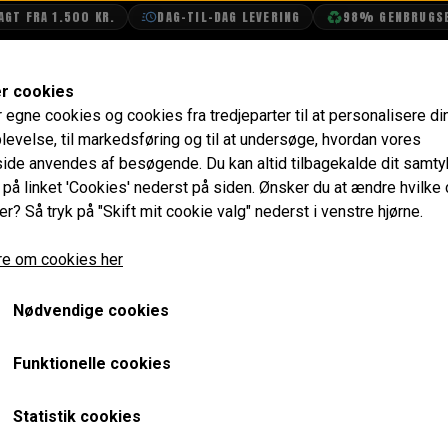
FRA 1.500 KR.
DAG-TIL-DAG LEVERING
98% GENBRUGSEMBA
SHOP
OLIETECH
VANDPOLERING
er cookies
r egne cookies og cookies fra tredjeparter til at personalisere di
us Gul Clubman - RetroSpeed
levelse, til markedsføring og til at undersøge, hvordan vores
de anvendes af besøgende. Du kan altid tilbagekalde dit samt
Krus Gul Clubman - Retr
e på linket 'Cookies' nederst på siden.
Ønsker du at ændre hvilke
er? Så tryk på "Skift mit cookie valg" nederst i venstre hjørne.
80,00 kr.
e om cookies her
Varenummer: KGULCLUBMAN
Nødvendige cookies
RetroSpeed Krus - perfekt til værkstedet eller som gave ti
Forventet leveringstid:
Varen er på lager. 1-2 dages leve
Funktionelle cookies
LÆG I 
−
+
Statistik cookies