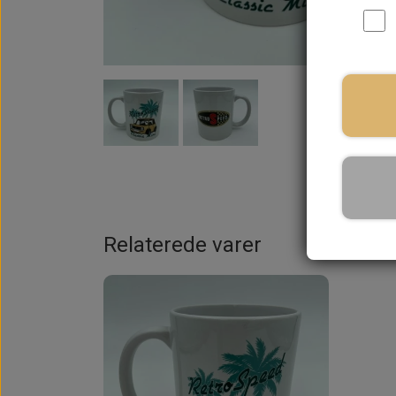
På la
Relaterede varer