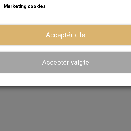
Marketing cookies
ger
Dansk webshop, kundeservice og lager
Hurtig levering - sendes ofte samme dag og leveres 
Acceptér alle
Se aktuel leveringstid på varen - vi afsender altid hele
dig
Acceptér valgte
Priser er inkl. moms