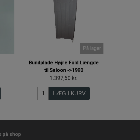
På lager
Bundplade Højre Fuld Længde
til Saloon ->1990
1.397,60 kr.
LÆG I KURV
s på shop