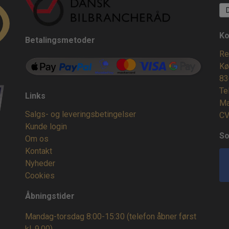
Ko
Betalingsmetoder
Re
Kø
83
Te
Links
Ma
Salgs- og leveringsbetingelser
CV
Kunde login
So
Om os
Kontakt
Nyheder
Cookies
Åbningstider
Mandag-torsdag 8:00-15:30 (telefon åbner først
kl. 9.00)