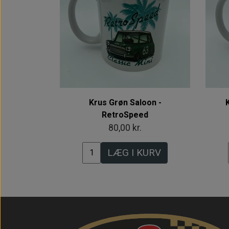
Krus Grøn Saloon -
RetroSpeed
80,00 kr.
LÆG I KURV