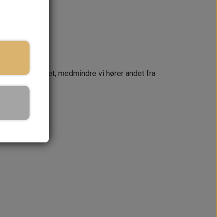
næste dag
 din ordre samlet, medmindre vi hører andet fra