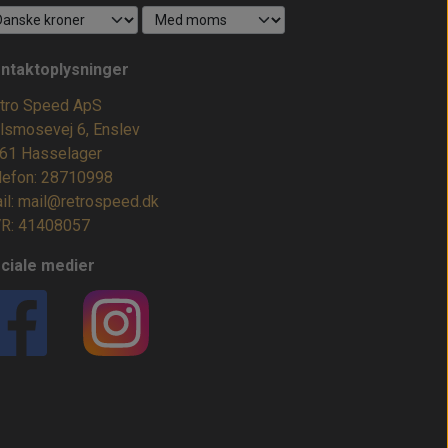
ntaktoplysninger
tro Speed ApS
lsmosevej 6, Enslev
61 Hasselager
lefon: 28710998
il: mail@retrospeed.dk
R: 41408057
ciale medier