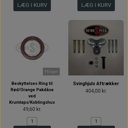
LÆG I KURV
LÆG I KURV
På lager
Beskyttelses Ring til
Svinghjuls Aftrækker
Rød/Orange Pakdåse
404,00 kr.
ved
Krumtaps/Koblingshus
49,60 kr.