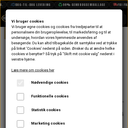
.
DAG-TIL-DAG LEVERING
98% GENBRUGSEMBALLAGE
FRI FRAG
SHOP
Vi bruger cookies
Vi bruger egne cookies og cookies fra tredjeparter til at
Forside
personalisere din brugeroplevelse, til markedsføring og til at
Mini
Kobling & Svinghjul
Diaphragm 
BOOK TID
undersøge, hvordan vores hjemmeside anvendes af
besøgende. Du kan altid tilbagekalde dit samtykke ved at trykke
PROJEKTER
Låseblik til
på linket 'Cookies' nederst på siden.
Ønsker du at ændre hvilke
TEKNISK DATA
cookies vi benytter? Så tryk på "Skift mit cookie valg" nederst i
Svinghjul, Pre
venstre hjørne.
OM OS
Verto
Læs mere om cookies her
OLIETECH
Nødvendige cookies
VANDPOLERING
På lager
41,60 kr.
Varenummer: 22A1155
Funktionelle cookies
Statistik cookies
Forventet leveringstid:
Varen er på
lager. 1-2 dages leveringstid
Marketing cookies