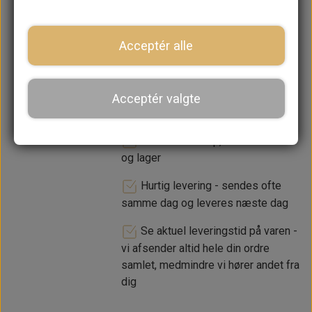
−
+
Acceptér alle
LÆG I KURV
Acceptér valgte
Dansk webshop, kundeservice
og lager
Hurtig levering - sendes ofte
samme dag og leveres næste dag
Se aktuel leveringstid på varen -
vi afsender altid hele din ordre
samlet, medmindre vi hører andet fra
dig