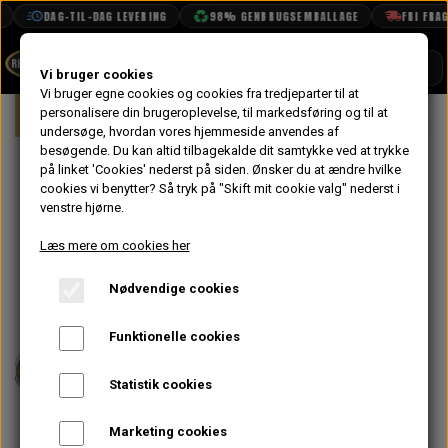
DAG-TIL-DAG LEVERING
98% GENBRUGSEMBALLAGE
FRI FRAGT
SHOP
Vi bruger cookies
Vi bruger egne cookies og cookies fra tredjeparter til at
Forside
personalisere din brugeroplevelse, til markedsføring og til at
Mini
Styling
Fælge & Dæk
10"
BOOK TID
undersøge, hvordan vores hjemmeside anvendes af
besøgende. Du kan altid tilbagekalde dit samtykke ved at trykke
PROJEKTER
Minilight Alu
på linket 'Cookies' nederst på siden.
Ønsker du at ændre hvilke
TEKNISK DATA
cookies vi benytter? Så tryk på "Skift mit cookie valg" nederst i
Hjulsæt med
venstre hjørne.
OM OS
Guld Center
Læs mere om cookies her
OLIETECH
6x10" og
Nødvendige cookies
VANDPOLERING
Yokohama
Funktionelle cookies
A008
Statistik cookies
6.008,00 kr.
Marketing cookies