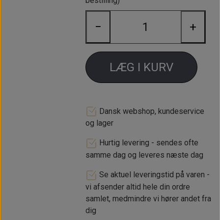
bestilling)
Diameter 10"
−
+
Krydsmål 4x101,6mm
ET -7mm
LÆG I KURV
Dansk webshop, kundeservice
og lager
Hurtig levering - sendes ofte
samme dag og leveres næste dag
Se aktuel leveringstid på varen -
vi afsender altid hele din ordre
samlet, medmindre vi hører andet fra
dig