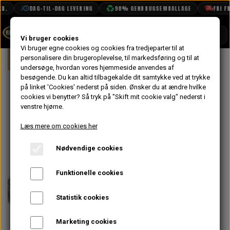
.
DAG-TIL-DAG LEVERING
98% GENBRUGSEMBALLAGE
FRI FRA
SHOP
Vi bruger cookies
Vi bruger egne cookies og cookies fra tredjeparter til at
Forside
personalisere din brugeroplevelse, til markedsføring og til at
Mini
Styling
Fælge & Dæk
12"
BOOK TID
undersøge, hvordan vores hjemmeside anvendes af
besøgende. Du kan altid tilbagekalde dit samtykke ved at trykke
PROJEKTER
Minilight Alu
på linket 'Cookies' nederst på siden.
Ønsker du at ændre hvilke
TEKNISK DATA
cookies vi benytter? Så tryk på "Skift mit cookie valg" nederst i
Hjulsæt med
venstre hjørne.
OM OS
Sølv Center
Læs mere om cookies her
OLIETECH
6x12" og
Nødvendige cookies
VANDPOLERING
Yokohama
Funktionelle cookies
A539
Statistik cookies
6.420,00 kr.
Marketing cookies