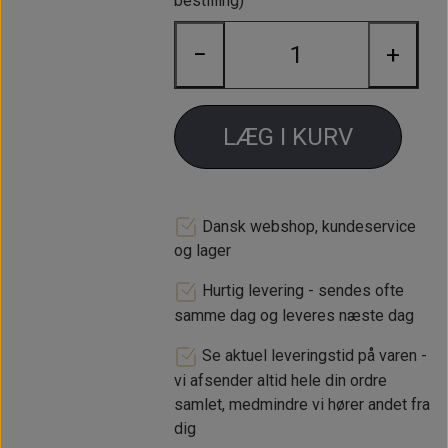
bestilling)
Minilight hjulsæt (4 fælge) 6x12" i
−
+
aluminium med sølv/blank center,
blank kant & blank centerkapsel.
Indpresningsmålet er ET -7mm med
Yokohama A539 165 / 60 12" dæk
LÆG I KURV
monteret og afbalanceret.
Krom hjulbolte og centerkapsler
medfølger.
Dansk webshop, kundeservice
og lager
Bredde 6"
Hurtig levering - sendes ofte
Diameter 12"
samme dag og leveres næste dag
Krydsmål 4x101,6mm
Se aktuel leveringstid på varen -
ET -7mm
vi afsender altid hele din ordre
samlet, medmindre vi hører andet fra
dig