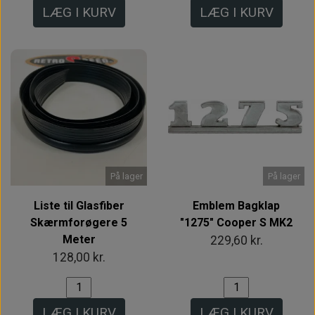
LÆG I KURV
LÆG I KURV
På lager
På lager
Liste til Glasfiber
Emblem Bagklap
Skærmforøgere 5
"1275" Cooper S MK2
Meter
229,60 kr.
128,00 kr.
LÆG I KURV
LÆG I KURV