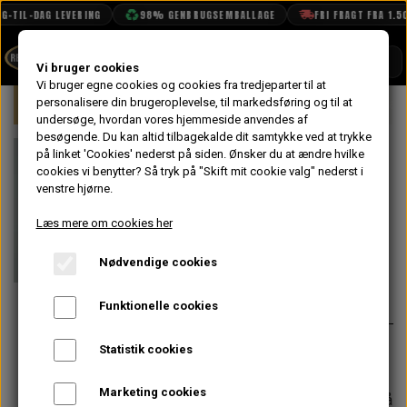
G-TIL-DAG LEVERING
98% GENBRUGSEMBALLAGE
FRI FRAGT FRA 1.50
SHOP
Vi bruger cookies
Vi bruger egne cookies og cookies fra tredjeparter til at
Forside
personalisere din brugeroplevelse, til markedsføring og til at
Mini
Elektrisk System
Lygter & La
BOOK TID
undersøge, hvordan vores hjemmeside anvendes af
besøgende. Du kan altid tilbagekalde dit samtykke ved at trykke
PROJEKTER
Pære H3 55 W
på linket 'Cookies' nederst på siden.
Ønsker du at ændre hvilke
TEKNISK DATA
cookies vi benytter? Så tryk på "Skift mit cookie valg" nederst i
til Tåge- &
venstre hjørne.
OM OS
Fjernlygter
Læs mere om cookies her
OLIETECH
Nødvendige cookies
VANDPOLERING
På lager
36,00 kr.
Varenummer: GLB453
Funktionelle cookies
Org. pære til fjernlygter på SPi/MPi
Statistik cookies
Marketing cookies
Forventet leveringstid:
Varen er på