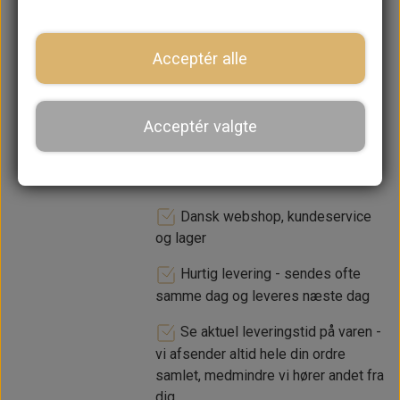
lager. 1-2 dages leveringstid
Acceptér alle
−
+
Acceptér valgte
LÆG I KURV
Dansk webshop, kundeservice
og lager
Hurtig levering - sendes ofte
samme dag og leveres næste dag
Se aktuel leveringstid på varen -
vi afsender altid hele din ordre
samlet, medmindre vi hører andet fra
dig