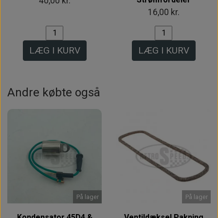
40,00 kr.
16,00 kr.
LÆG I KURV
LÆG I KURV
Andre købte også
På lager
På lager
Kondensator 45D4 &
Ventildæksel Pakning