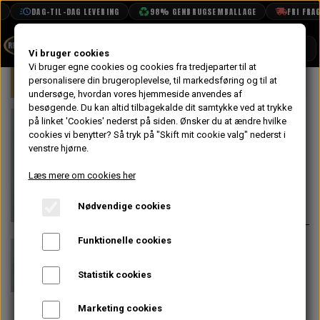
DAG-TIL-DAG LEVERING
98% GENBRUGSEMBALLAGE
FRI FRAGT 
SHOP
Vi bruger cookies
Vi bruger egne cookies og cookies fra tredjeparter til at
Forside
personalisere din brugeroplevelse, til markedsføring og til at
Mini
Elektrisk System
Tænding
BOOK TID
undersøge, hvordan vores hjemmeside anvendes af
besøgende. Du kan altid tilbagekalde dit samtykke ved at trykke
PROJEKTER
Platiner 59D
på linket 'Cookies' nederst på siden.
Ønsker du at ændre hvilke
TEKNISK DATA
cookies vi benytter? Så tryk på "Skift mit cookie valg" nederst i
1980->
venstre hjørne.
OM OS
Læs mere om cookies her
54,40 kr.
OLIETECH
Nødvendige cookies
Varenummer: GCS2261
VANDPOLERING
På lager
Funktionelle cookies
Alternativt varenr: DSB191C
LUCAS & AIDON, VAC TYPE, Blå
Statistik cookies
(23451-B)
Marketing cookies