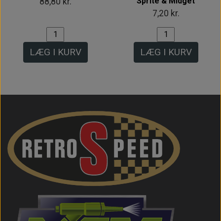
Sprite & Midget
88,80 kr.
7,20 kr.
LÆG I KURV
LÆG I KURV