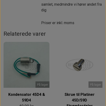
samlet, medmindre vi hører andet fra
dig
Priser er inkl. moms
Relaterede varer
På lager
På lager
Kondensator 45D4 &
Skrue til Platiner
59D4
45D/59D
Strømfordeler