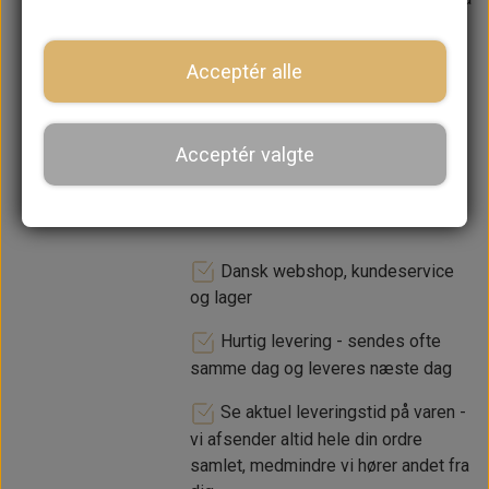
lager. 1-2 dages leveringstid
Acceptér alle
−
+
Acceptér valgte
LÆG I KURV
Dansk webshop, kundeservice
og lager
Hurtig levering - sendes ofte
samme dag og leveres næste dag
Se aktuel leveringstid på varen -
vi afsender altid hele din ordre
samlet, medmindre vi hører andet fra