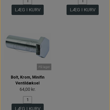
LÆG I KURV
LÆG I KURV
På lager
Bolt, Krom, Minifin
Ventildæksel
64,00 kr.
LÆG I KURV