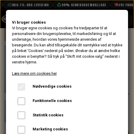
DAG-TIL-DAG LEVERING
98% GENBRUGSEMBALLAGE
FRI FRAGT 
SHOP
Vi bruger cookies
Vi bruger egne cookies og cookies fra tredjeparter til at
Forside
personalisere din brugeroplevelse, til markedsføring og til at
Mini
Motor
Topstykke
Ventil
BOOK TID
undersøge, hvordan vores hjemmeside anvendes af
besøgende. Du kan altid tilbagekalde dit samtykke ved at trykke
PROJEKTER
Spacer til
på linket 'Cookies' nederst på siden.
Ønsker du at ændre hvilke
TEKNISK DATA
cookies vi benytter? Så tryk på "Skift mit cookie valg" nederst i
Ventildæksel
venstre hjørne.
OM OS
Læs mere om cookies her
12,00 kr.
OLIETECH
Nødvendige cookies
Varenummer: 1B2925
VANDPOLERING
På lager
Funktionelle cookies
Spacer til ventildæksel, som også
medfølger når der købes vores
Statistik cookies
kromsæt SAC71L
Marketing cookies
Forventet leveringstid:
Varen er på