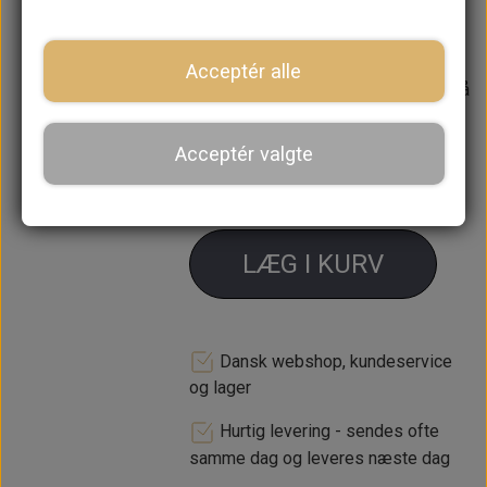
1071 og 1275 ccm undtagen original
"S"
Acceptér alle
Forventet leveringstid:
Varen er på
lager. 1-2 dages leveringstid
Acceptér valgte
−
+
LÆG I KURV
Dansk webshop, kundeservice
og lager
Hurtig levering - sendes ofte
samme dag og leveres næste dag