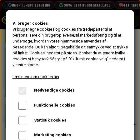
DAG-TIL-DAG LEVERING
98% GENBRUGSEMBALLAGE
FRI FRAGT 
SHOP
Vi bruger cookies
Vi bruger egne cookies og cookies fra tredjeparter til at
Forside
personalisere din brugeroplevelse, til markedsføring og til at
Mini
Motor
Blok
Styr til Hove
BOOK TID
undersøge, hvordan vores hjemmeside anvendes af
besøgende. Du kan altid tilbagekalde dit samtykke ved at trykke
PROJEKTER
Styr til
på linket 'Cookies' nederst på siden.
Ønsker du at ændre hvilke
TEKNISK DATA
cookies vi benytter? Så tryk på "Skift mit cookie valg" nederst i
Hovedleje
venstre hjørne.
OM OS
Overfald - Big
Læs mere om cookies her
OLIETECH
Bore Motor
Nødvendige cookies
VANDPOLERING
På lager
Funktionelle cookies
24,00 kr.
Varenummer: 12G1268
Statistik cookies
Passer på alle big bore motor 970,
Marketing cookies