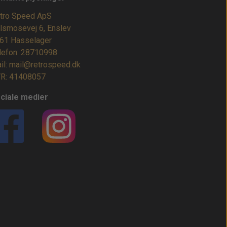
tro Speed ApS
lsmosevej 6, Enslev
61 Hasselager
lefon: 28710998
il: mail@retrospeed.dk
R: 41408057
ciale medier