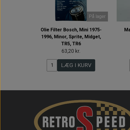
På lager
Olie Filter Bosch, Mini 1975-
Ma
1996, Minor, Sprite, Midget,
TR5, TR6
63,20 kr.
LÆG I KURV