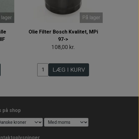
 lager
På lager
lle
Olie Filter Bosch Kvalitet, MPi
IF
97->
108,00 kr.
LÆG I KURV
s på shop
ntaktoplysninger