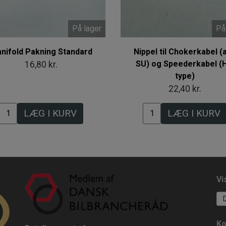
På lager
På
nifold Pakning Standard
Nippel til Chokerkabel (a
SU) og Speederkabel (H
16,80 kr.
type)
22,40 kr.
LÆG I KURV
LÆG I KURV
Vi
Ko