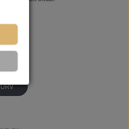
du partikelfilter, skal du bruge vores Synturo
ringstid
KURV
og rust-formationer.