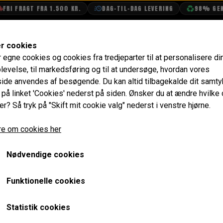
FRAGT FRA 1.500 KR.
DAG-TIL-DAG LEVERING
98% GENBRUG
SHOP
OLIETECH
VANDPOLERING
er cookies
r egne cookies og cookies fra tredjeparter til at personalisere di
5W-40 - 5 Liter
levelse, til markedsføring og til at undersøge, hvordan vores
de anvendes af besøgende. Du kan altid tilbagekalde dit samt
Sunoco Synturo GOLD Mot
e på linket 'Cookies' nederst på siden.
Ønsker du at ændre hvilke
er? Så tryk på "Skift mit cookie valg" nederst i venstre hjørne.
Liter
e om cookies her
279,20 kr.
Varenummer: MS23022
Nødvendige cookies
Fuldsyntetisk motorolie til de mest krævende arbejdsvilkår 
Funktionelle cookies
med koldt klima.
Statistik cookies
Denne motorolie anbefales til alle typer benzin-, gas- og 
generation af personbiler (også flerventilet). Er ekstremt 