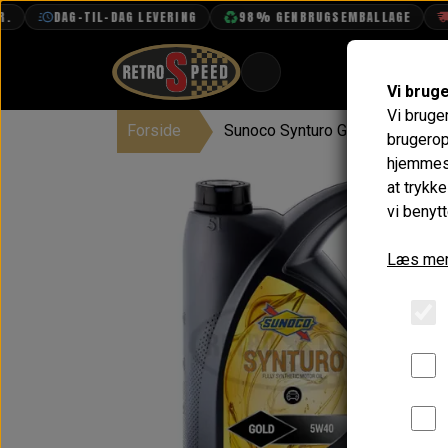
DAG-TIL-DAG LEVERING
98% GENBRUGSEMBALLAGE
FRI 
Vi brug
Vi bruge
Forside
Sunoco Synturo GOLD Motorolie 
BOOK TID
brugerop
hjemmesi
PROJEKTER
at trykk
TEKNISK DATA
vi benytt
OM OS
Læs mer
OLIETECH
VANDPOLERING