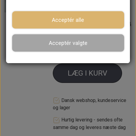
Pakning medfølger
Acceptér alle
Forventet leveringstid:
Varen er på
lager. 1-2 dages leveringstid
Acceptér valgte
−
+
LÆG I KURV
Dansk webshop, kundeservice
og lager
Hurtig levering - sendes ofte
samme dag og leveres næste dag