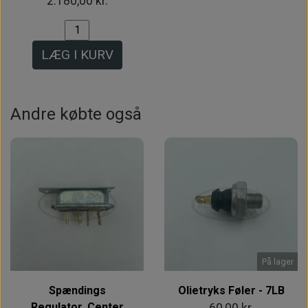
2.180,00 kr.
LÆG I KURV
Andre købte også
På lager
Spændings
Olietryks Føler - 7LB
Regulator, Center
60,00 kr.