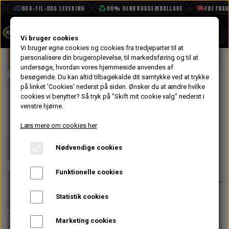
DAG-TIL-DAG LEVERING
98% GENBRUGSEMBALLAGE
FRI FRAGT 
SHOP
Vi bruger cookies
Vi bruger egne cookies og cookies fra tredjeparter til at
Forside
personalisere din brugeroplevelse, til markedsføring og til at
Mini
Indsugning & Brændstofsystem
BOOK TID
undersøge, hvordan vores hjemmeside anvendes af
besøgende. Du kan altid tilbagekalde dit samtykke ved at trykke
PROJEKTER
Tankmåler -
på linket 'Cookies' nederst på siden.
Ønsker du at ændre hvilke
TEKNISK DATA
cookies vi benytter? Så tryk på "Skift mit cookie valg" nederst i
Van, Estate &
venstre hjørne.
OM OS
Pick up
Læs mere om cookies her
OLIETECH
Nødvendige cookies
VANDPOLERING
På lager
428,00 kr.
Varenummer: AAU8340MS
Funktionelle cookies
Skal skrues fast, skruer og
Statistik cookies
kobberskive medfølger IKKE. Se
53K165 & 2A2088
Marketing cookies