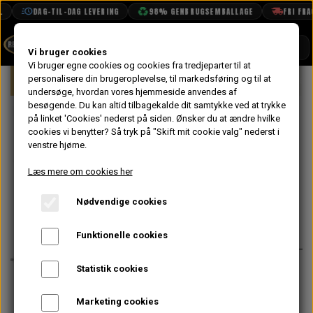
DAG-TIL-DAG LEVERING
98% GENBRUGSEMBALLAGE
FRI FRAGT
SHOP
Vi bruger cookies
Vi bruger egne cookies og cookies fra tredjeparter til at
Forside
personalisere din brugeroplevelse, til markedsføring og til at
Mini
Eksteriør
Visker & Vasker Del
BOOK TID
undersøge, hvordan vores hjemmeside anvendes af
besøgende. Du kan altid tilbagekalde dit samtykke ved at trykke
PROJEKTER
Visker Arm
på linket 'Cookies' nederst på siden.
Ønsker du at ændre hvilke
TEKNISK DATA
cookies vi benytter? Så tryk på "Skift mit cookie valg" nederst i
Rustfri 10"
venstre hjørne.
OM OS
Venstrestyret
Læs mere om cookies her
OLIETECH
Nødvendige cookies
VANDPOLERING
På lager
75,20 kr.
Varenummer: 13H5626
Funktionelle cookies
Til venstrestyrede biler
Statistik cookies
Visker stopper i højre side.
Marketing cookies