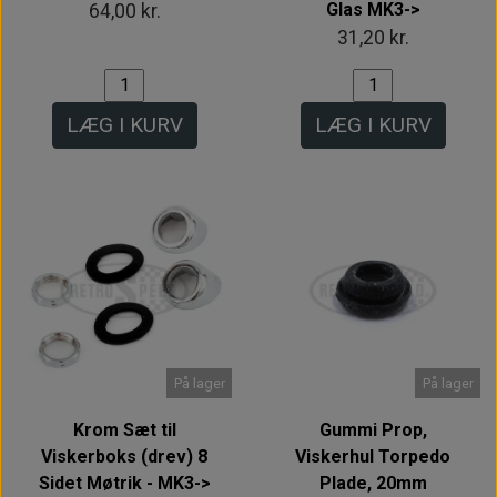
Glas MK3->
64,00 kr.
31,20 kr.
LÆG I KURV
LÆG I KURV
På lager
På lager
Krom Sæt til
Gummi Prop,
Viskerboks (drev) 8
Viskerhul Torpedo
Sidet Møtrik - MK3->
Plade, 20mm