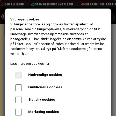
L-DAG LEVERING
98% GENBRUGSEMBALLAGE
FRI FRAGT FRA 1.500 KR
SHOP
Vi bruger cookies
Vi bruger egne cookies og cookies fra tredjeparter til at
Forside
personalisere din brugeroplevelse, til markedsføring og til at
Mini
Indsugning & Brændstofsystem
BOOK TID
undersøge, hvordan vores hjemmeside anvendes af
besøgende. Du kan altid tilbagekalde dit samtykke ved at trykke
PROJEKTER
Beslag 2-delt til
på linket 'Cookies' nederst på siden.
Ønsker du at ændre hvilke
TEKNISK DATA
cookies vi benytter? Så tryk på "Skift mit cookie valg" nederst i
Stel Kabel til
venstre hjørne.
OM OS
Batteri og Tank -
Læs mere om cookies her
OLIETECH
Hus
Nødvendige cookies
VANDPOLERING
På lager
Funktionelle cookies
20,00 kr.
Varenummer: PNR105
Statistik cookies
Se NZS105 for gevindstykket til
Marketing cookies