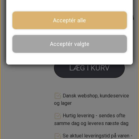
huset
Forventet leveringstid:
Varen er på
Acceptér alle
lager. 1-2 dages leveringstid
−
+
Acceptér valgte
LÆG I KURV
Dansk webshop, kundeservice
og lager
Hurtig levering - sendes ofte
samme dag og leveres næste dag
Se aktuel leveringstid på varen -