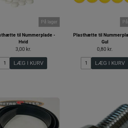
På lager
På
sthætte til Nummerplade -
Plasthætte til Nummerpla
Hvid
Gul
3,00 kr.
0,80 kr.
LÆG I KURV
LÆG I KURV