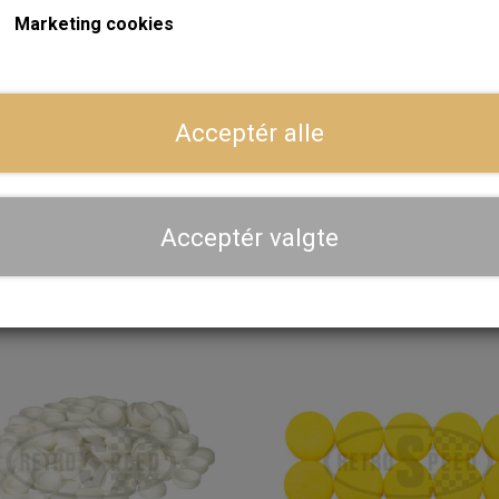
Marketing cookies
Dansk webshop, kundeservice og lager
ger
Hurtig levering - sendes ofte samme dag og leveres 
Acceptér alle
Se aktuel leveringstid på varen - vi afsender altid hele
dig
Priser er inkl. moms
Acceptér valgte