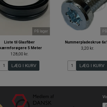
På lager
På
Liste til Glasfiber
Nummerpladeskrue 6x
kærmforøgere 5 Meter
3,20 kr.
128,00 kr.
LÆG I KURV
LÆG I KURV
Vi