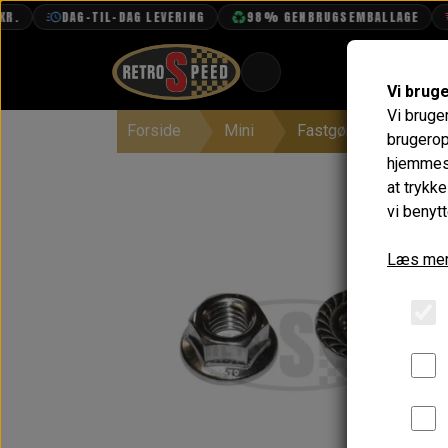
DAG-TIL-DAG LEVERING
98% GENBRUGSEMBALLAGE
FR
Vi brug
Vi bruge
Forside
Mini
Fastgørelse
Møt
BOOK TID
brugerop
hjemmesi
PROJEKTER
at trykk
TEKNISK DATA
vi benytt
OM OS
Læs mer
OLIETECH
VANDPOLERING