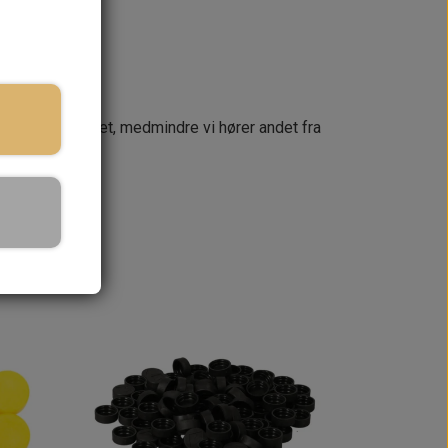
næste dag
 din ordre samlet, medmindre vi hører andet fra