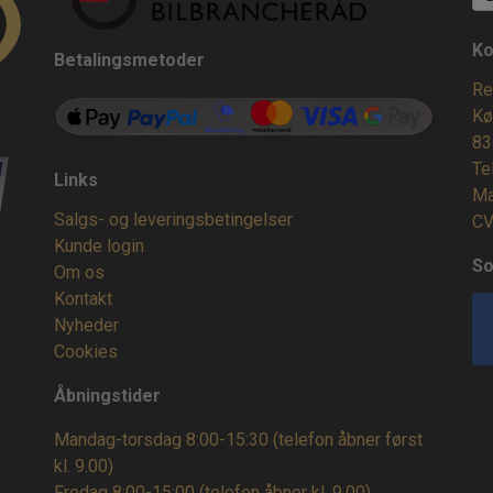
Ko
Betalingsmetoder
Re
Kø
83
Te
Links
Ma
Salgs- og leveringsbetingelser
CV
Kunde login
So
Om os
Kontakt
Nyheder
Cookies
Åbningstider
Mandag-torsdag 8:00-15:30 (telefon åbner først
kl. 9.00)
Fredag 8:00-15:00
(telefon åbner kl. 9.00)