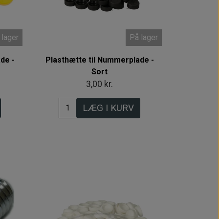
 lager
På lager
de -
Plasthætte til Nummerplade -
Sort
3,00 kr.
LÆG I KURV