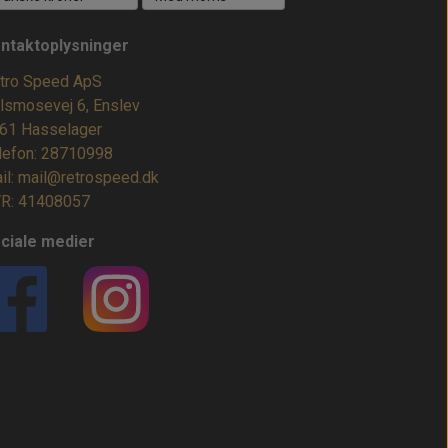
ntaktoplysninger
tro Speed ApS
lsmosevej 6, Enslev
61 Hasselager
lefon: 28710998
il: mail@retrospeed.dk
R: 41408057
ciale medier