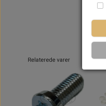
På la
Relaterede varer