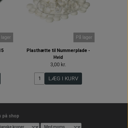
 lager
På lager
15
Plasthætte til Nummerplade -
Hvid
3,00 kr.
LÆG I KURV
s på shop