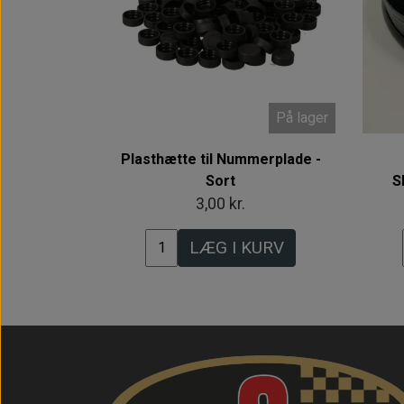
På lager
Plasthætte til Nummerplade -
Sort
S
3,00 kr.
LÆG I KURV