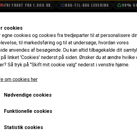
I FRAGT FRA 1.500 KR.
DAG-TIL-DAG LEVERING
98% GENBR
SHOP
OLIETECH
VANDPOLERING
er cookies
r egne cookies og cookies fra tredjeparter til at personalisere di
rikker
Møtrik til fastgørelse af Nummerplade
levelse, til markedsføring og til at undersøge, hvordan vores
de anvendes af besøgende. Du kan altid tilbagekalde dit samt
Møtrik til fastgørelse a
e på linket 'Cookies' nederst på siden.
Ønsker du at ændre hvilke
er? Så tryk på "Skift mit cookie valg" nederst i venstre hjørne.
3,20 kr.
e om cookies her
Varenummer: 2206000-25
Nødvendige cookies
Forventet leveringstid:
Varen er på lager. 1-2 dages leve
Funktionelle cookies
LÆG I 
−
+
Statistik cookies