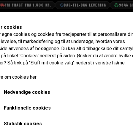
FRI FRAGT FRA 1.500 KR.
DAG-TIL-DAG LEVERING
98% GEN
SHOP
OLIETECH
VANDPOLERING
er cookies
r egne cookies og cookies fra tredjeparter til at personalisere di
Sidespejl, Rund, Krom, Par
levelse, til markedsføring og til at undersøge, hvordan vores
de anvendes af besøgende. Du kan altid tilbagekalde dit samt
Sidespejl, Rund, Krom, Pa
e på linket 'Cookies' nederst på siden.
Ønsker du at ændre hvilke
er? Så tryk på "Skift mit cookie valg" nederst i venstre hjørne.
680,80 kr.
e om cookies her
Varenummer: M25
Nødvendige cookies
Sælges i par af to stk (ét højre og ét venstre).
Arm med "svungen" vinkel.
Funktionelle cookies
Konveks glas.
Statistik cookies
Spejlet er fremstillet i rustfrit stål og monteret på en forkromet