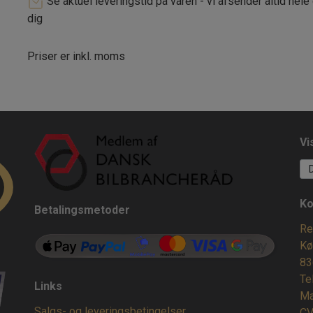
Se aktuel leveringstid på varen - vi afsender altid hele
dig
Priser er inkl. moms
Vi
Ko
Betalingsmetoder
Re
Kø
83
Te
Links
Ma
Salgs- og leveringsbetingelser
CV