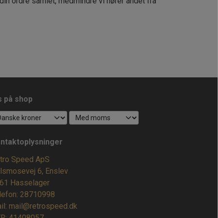
 din ordre samlet, medmindre vi hører andet fra
s på shop
ntaktoplysninger
tro Speed ApS
lsmosevej 6, Enslev
61 Hasselager
lefon: 28710998
il: mail@retrospeed.dk
R: 41408057