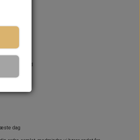
ges leveringstid
KURV
næste dag