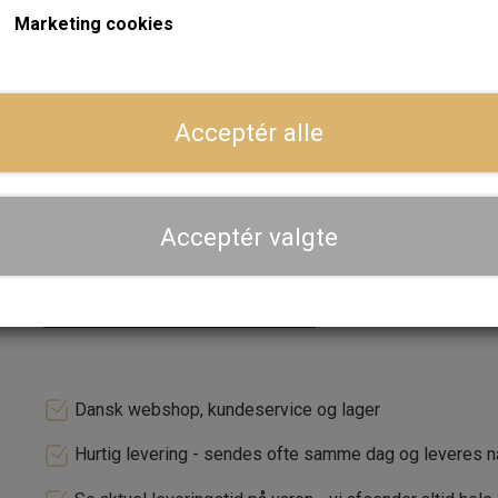
Marketing cookies
Armens fod har en gummipakning, som måler 23 mm x 62 mm.
Foden har én M8 monteringsstøtte på 17 mm.
Møtrik og spændeskive medfølger.
Acceptér alle
Spejlhoved: 112 mm i diameter.
Læs mere
Maks. samlet længde (ende til ende): 160 mm (se billede)
Forventet leveringstid:
Varen er ikke på lager. Ca. 14 da
Acceptér valgte
Armlængde: 90 mm.
LÆG I 
−
+
Vægt: 440 gr. pr. spejl.
Dansk webshop, kundeservice og lager
Hurtig levering - sendes ofte samme dag og leveres 