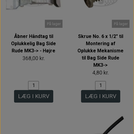
På lager
På lager
Åbner Håndtag til
Skrue No. 6 x 1/2" til
Oplukkelig Bag Side
Montering af
Rude MK3-> - Højre
Oplukke Mekanisme
til Bag Side Rude
368,00 kr.
MK3->
4,80 kr.
LÆG I KURV
LÆG I KURV