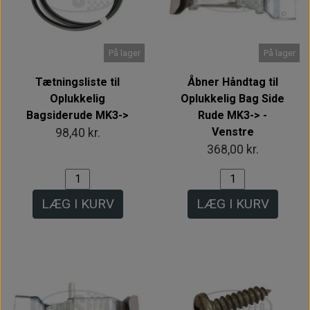
På lager
På lager
Tætningsliste til
Åbner Håndtag til
Oplukkelig
Oplukkelig Bag Side
Bagsiderude MK3->
Rude MK3-> -
Venstre
98,40 kr.
368,00 kr.
LÆG I KURV
LÆG I KURV