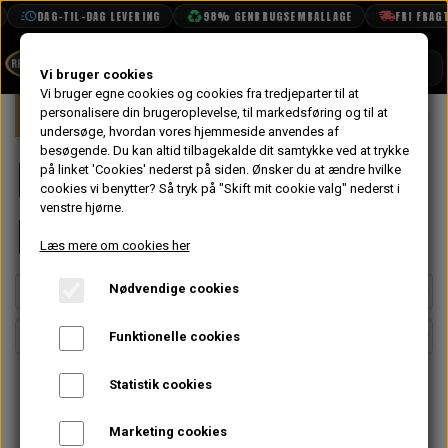
DAG-TIL-DAG LEVERING
98% GENBRUGSEMBALLAGE
FRI FRAGT FR
SHOP
Vi bruger cookies
Vi bruger egne cookies og cookies fra tredjeparter til at
Forside
personalisere din brugeroplevelse, til markedsføring og til at
Mini
Karrosseri
Sider
Bagerst
BOOK TID
undersøge, hvordan vores hjemmeside anvendes af
besøgende. Du kan altid tilbagekalde dit samtykke ved at trykke
PROJEKTER
Bagerste Side
på linket 'Cookies' nederst på siden.
Ønsker du at ændre hvilke
TEKNISK DATA
cookies vi benytter? Så tryk på "Skift mit cookie valg" nederst i
venstre hjørne.
Ruder
OM OS
Læs mere om cookies her
OLIETECH
Nødvendige cookies
VANDPOLERING
Funktionelle cookies
Statistik cookies
Marketing cookies