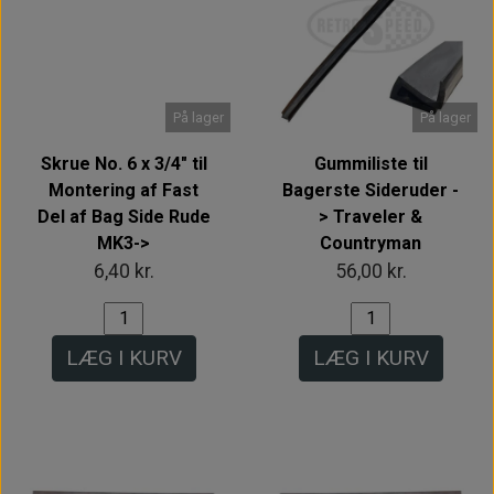
Intet billede
På lager
På lager
Skrue No. 6 x 3/4" til
Gummiliste til
Montering af Fast
Bagerste Sideruder -
Del af Bag Side Rude
> Traveler &
MK3->
Countryman
6,40 kr.
56,00 kr.
LÆG I KURV
LÆG I KURV