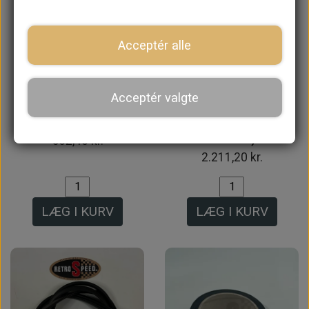
Intet billede
Acceptér alle
Acceptér valgte
Bag Side Rude, Klar
Polycarbonat Rude
MK3->, Oplukkelig
Sæt MK3-> (Ingen
Forrude)
562,40 kr.
2.211,20 kr.
LÆG I KURV
LÆG I KURV